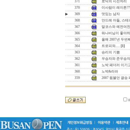
371
로딕의 시선처리
370
이사람이 레이튼??
▶
369
멋있는 남자
368
안드레 아들, 스테
367
말코스와 예전여
366
워나비님이 좋아하
365
올해 2007년 두
364
트로피와.....
[1]
363
승리의 기쁨
362
우승자와 준우승
361
노박 페더러 이기
360
노박&라파
359
2007 윔블던 결