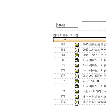
전체 자료수 : 383 건
383
2015 프랑스오픈
382
2015 프랑스오픈
381
2015 프랑스오픈
380
아나 이바노비치 (
379
아나 이바노비치 (
378
아나 이바노비치 (
377
08년 AO 돌풍의 
376
나달 근육
[3]
375
아나 이바노비치 (Hon
374
나달 vs 페더러 (Battle
373
페더러 & 샘프라스 (Seo
372
페더러 & 나달 (Seoul 