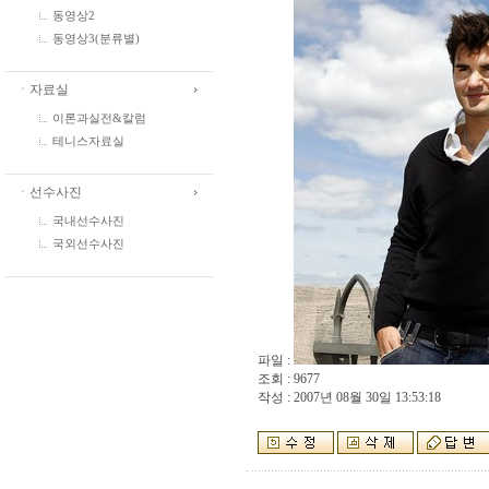
동영상2
동영상3(분류별)
ㆍ자료실
이론과실전&칼럼
테니스자료실
ㆍ선수사진
국내선수사진
국외선수사진
파일 :
조회 : 9677
작성 : 2007년 08월 30일 13:53:18