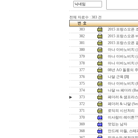
전체 자료수 : 383 건
383
2015 프랑스오픈
382
2015 프랑스오픈
381
2015 프랑스오픈
380
아나 이바노비치 (
379
아나 이바노비치 (
378
아나 이바노비치 (
377
08년 AO 돌풍의 
376
나달 근육
[3]
375
아나 이바노비치 (Hon
374
나달 vs 페더러 (Battle
▶
373
페더러 & 샘프라스 (Seo
372
페더러 & 나달 (Seoul 
371
로딕의 시선처리
370
이사람이 레이튼??
369
멋있는 남자
368
안드레 아들, 스테
367
말코스와 예전여