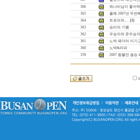
366
워나비님이 좋아하
365
올해 2007년 두
364
트로피와.....
[1]
363
승리의 기쁨
362
우승자와 준우승
361
노박 페더러 이기
360
노박&라파
359
2007 윔블던 결