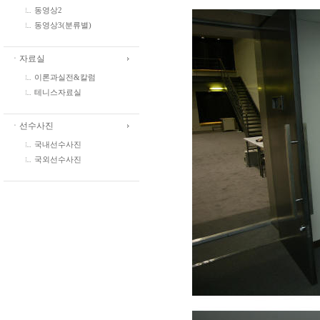
동영상2
동영상3(분류별)
ㆍ자료실
이론과실전&칼럼
테니스자료실
ㆍ선수사진
국내선수사진
국외선수사진