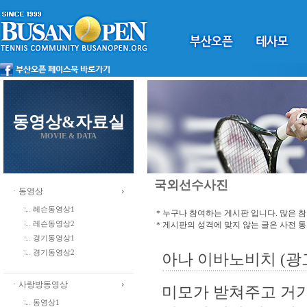
동영상&자료실
MOVIE & DATA
국외선수사진
ㆍ동영상
레슨동영상1
＊누구나 참여하는 게시판 입니다. 많은 
＊게시판의 성격에 맞지 않는 글은 사전 
레슨동영상2
경기동영상1
경기동영상2
아나 이바노비치 (광
ㆍ사랑방동영상
미모가 받쳐주고 거
동영상1