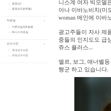
니스계 여자 빅모델은
동영상2
아나 이바노비치(미모+
동영상3(분류별)
woman 메인에 이바
ㆍ자료실
이론과실전&칼럼
광고주들이 자사 제품
테니스자료실
중들의 인지도도 급상
ㆍ선수사진
쥬스 플러스...
국내선수사진
국외선수사진
엘르, 보그, 애너벨
행군 하고 있습니다.