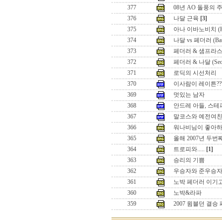
377
08년 AO 돌풍의 
376
나달 근육
[3]
375
아나 이바노비치 (Hon
374
나달 vs 페더러 (Battle
373
페더러 & 샘프라스 (Seo
372
페더러 & 나달 (Seoul 
371
로딕의 시선처리
370
이사람이 레이튼??
369
멋있는 남자
368
안드레 아들, 스테
367
말코스와 예전여
366
워나비님이 좋아하
365
올해 2007년 두
364
트로피와.....
[1]
363
승리의 기쁨
362
우승자와 준우승
361
노박 페더러 이기
360
노박&라파
359
2007 윔블던 결