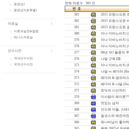
전체 자료수 : 383 건
동영상2
동영상3(분류별)
383
2015 프랑스오픈
382
2015 프랑스오픈
ㆍ자료실
381
2015 프랑스오픈
이론과실전&칼럼
380
아나 이바노비치 (
테니스자료실
379
아나 이바노비치 (
378
아나 이바노비치 (
ㆍ선수사진
377
08년 AO 돌풍의 
국내선수사진
376
나달 근육
[3]
국외선수사진
375
아나 이바노비치 (Hon
374
나달 vs 페더러 (Battle
373
페더러 & 샘프라스 (Seo
372
페더러 & 나달 (Seoul 
371
로딕의 시선처리
370
이사람이 레이튼??
369
멋있는 남자
368
안드레 아들, 스테
367
말코스와 예전여
366
워나비님이 좋아하
365
올해 2007년 두