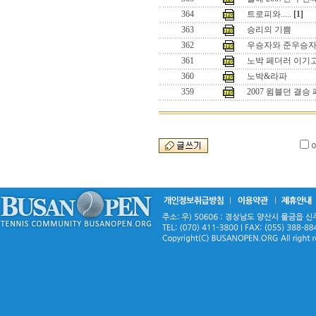
364
트로피와.....
[1]
363
승리의 기쁨
362
우승자와 준우승
361
노박 페더러 이기
360
노박&라파
359
2007 윔블던 결