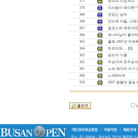
371
로딕의 시선처리
370
이사람이 레이튼??
369
멋있는 남자
368
안드레 아들, 스테
367
말코스와 예전여
366
워나비님이 좋아하
365
올해 2007년 두
364
트로피와.....
[1]
363
승리의 기쁨
362
우승자와 준우승
361
노박 페더러 이기
360
노박&라파
359
2007 윔블던 결