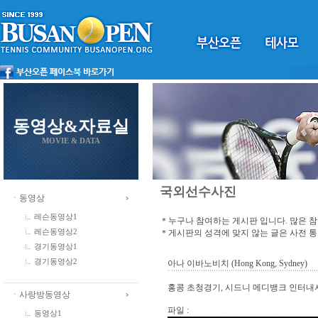
동영상&자료실
MOVIE & DATA
국외선수사진
ㆍ동영상
레슨동영상1
＊누구나 참여하는 게시판 입니다. 많은 
＊게시판의 성격에 맞지 않는 글은 사전 
레슨동영상2
경기동영상1
경기동영상2
아나 이바노비치 (Hong Kong, Sydney)
홍콩 초청경기, 시드니 메디뱅크 인터내셔
ㆍ사랑방동영상
파일 :
동영상1