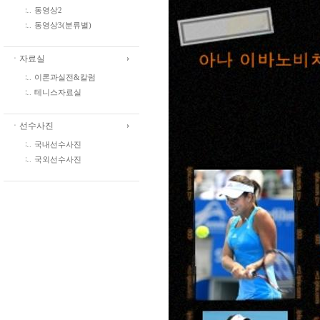
동영상2
동영상3(분류별)
ㆍ자료실
이론과실전&칼럼
테니스자료실
ㆍ선수사진
국내선수사진
국외선수사진