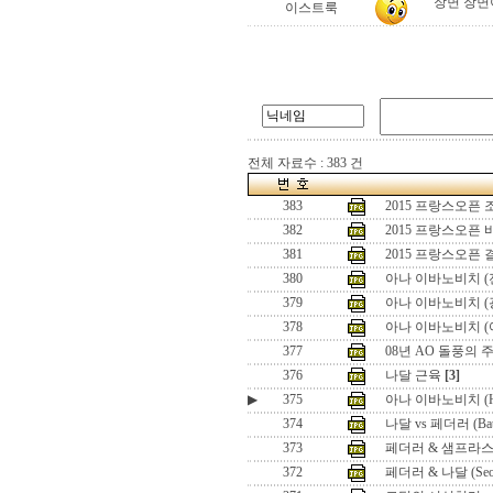
장면 장면
이스트룩
전체 자료수 : 383 건
383
2015 프랑스오픈
382
2015 프랑스오픈
381
2015 프랑스오픈
380
아나 이바노비치 (
379
아나 이바노비치 (
378
아나 이바노비치 (
377
08년 AO 돌풍의 
376
나달 근육
[3]
▶
375
아나 이바노비치 (Hon
374
나달 vs 페더러 (Battle
373
페더러 & 샘프라스 (Seo
372
페더러 & 나달 (Seoul 