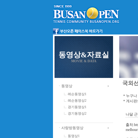
동영상&자료실
MOVIE & DATA
국외
ㆍ동영상
레슨동영상1
＊누구나 
＊게시판의
레슨동영상2
경기동영상1
경기동영상2
나달 
출처:http
ㆍ사랑방동영상
melbour
동영상1