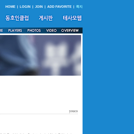
HOME
|
LOGIN
|
JOIN
|
ADD FAVORITE
|
쪽지
youco