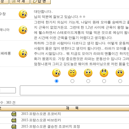
대단합니다..
수창
님의 덕분에 잘보고 있습니다.ㅎㅎ
그런데 한가지 의심이 가는게, 나달이 원래 모야를 숭배하고
지 근육이 없었거든요. 그런데 한 1,2년 사이에 근육이 왕창 
n매니아
에 헬스하면서 스테로이드계통의 약을 먹은 것으로 예상이 됩니
은 시간에 이런 근육을 만들기 어렵다고 생각됩니다.
하하하 그것은 사람마다 다르다고 생각 됩니다. 어떻게 운동
사람의 몸은 많이 변한다고 생각이 됩니다만... 라파가 모야를
펄페레롱
주니어 시절입니다... 뭐 지금도 모야가 라파의 맨톨이긴 하지만.
화가 왔겠지요. 가장 중요한것은 라파는 운동선수 입니다 그
엄청나겠져 그리고 강도높은 웨이트 트래이닝으로 저런 몸을 만
 : 383 건
2015 프랑스오픈 조코비치
2015 프랑스오픈 바브린카
2015 프랑스오픈 결승전 조코비치 표정