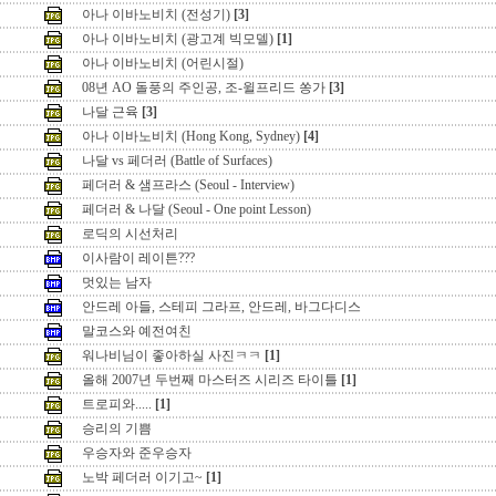
아나 이바노비치 (전성기)
[3]
아나 이바노비치 (광고계 빅모델)
[1]
아나 이바노비치 (어린시절)
08년 AO 돌풍의 주인공, 조-윌프리드 쏭가
[3]
나달 근육
[3]
아나 이바노비치 (Hong Kong, Sydney)
[4]
나달 vs 페더러 (Battle of Surfaces)
페더러 & 샘프라스 (Seoul - Interview)
페더러 & 나달 (Seoul - One point Lesson)
로딕의 시선처리
이사람이 레이튼???
멋있는 남자
안드레 아들, 스테피 그라프, 안드레, 바그다디스
말코스와 예전여친
워나비님이 좋아하실 사진ㅋㅋ
[1]
올해 2007년 두번째 마스터즈 시리즈 타이틀
[1]
트로피와.....
[1]
승리의 기쁨
우승자와 준우승자
노박 페더러 이기고~
[1]