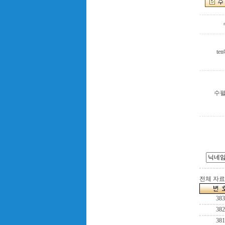
te
수
전체 자료수
383
382
381