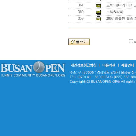
361
노박 페더러 이기
360
노박&라파
359
2007 윔블던 결