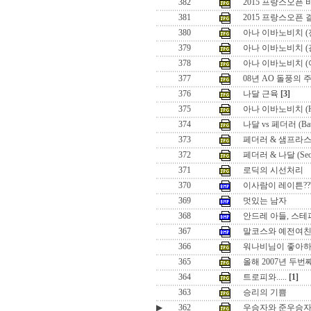
382
2015 프랑스오픈
381
2015 프랑스오픈
380
아나 이바노비치 (
379
아나 이바노비치 (
378
아나 이바노비치 (
377
08년 AO 돌풍의 
376
나달 근육
[3]
375
아나 이바노비치 (Hon
374
나달 vs 페더러 (Battle
373
페더러 & 샘프라스 (Seo
372
페더러 & 나달 (Seoul 
371
로딕의 시선처리
370
이사람이 레이튼??
369
멋있는 남자
368
안드레 아들, 스테
367
말코스와 예전여
366
워나비님이 좋아하
365
올해 2007년 두
364
트로피와.....
[1]
363
승리의 기쁨
▶
362
우승자와 준우승