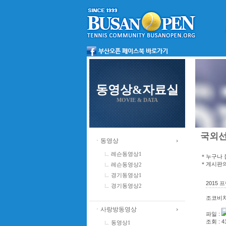
동영상&자료실
MOVIE & DATA
국외
ㆍ동영상
레슨동영상1
＊누구나 
＊게시판의
레슨동영상2
경기동영상1
2015
경기동영상2
조코비치한
ㆍ사랑방동영상
파일 :
조회 : 4
동영상1