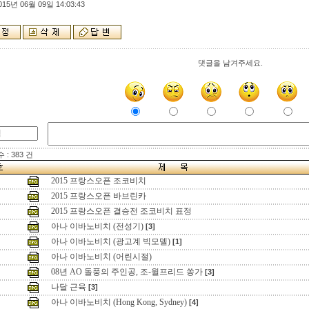
015년 06월 09일 14:03:43
댓글을 남겨주세요.
: 383 건
2015 프랑스오픈 조코비치
2015 프랑스오픈 바브린카
2015 프랑스오픈 결승전 조코비치 표정
아나 이바노비치 (전성기)
[3]
아나 이바노비치 (광고계 빅모델)
[1]
아나 이바노비치 (어린시절)
08년 AO 돌풍의 주인공, 조-윌프리드 쏭가
[3]
나달 근육
[3]
아나 이바노비치 (Hong Kong, Sydney)
[4]