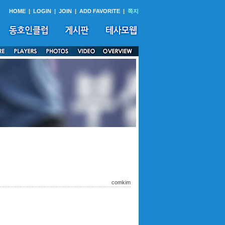
HOME
|
LOGIN
|
JOIN
|
ADD FAVORITE
|
쪽지
comkim