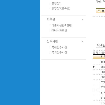
작성 : 2
동영상2
동영상3(분류별)
ㆍ자료실
이론과실전&칼럼
테니스자료실
ㆍ선수사진
국내선수사진
전체 자료수 
국외선수사진
383
▶
382
381
380
379
378
377
376
375