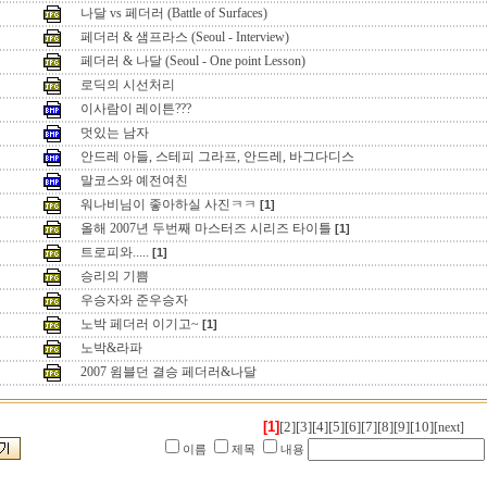
나달 vs 페더러 (Battle of Surfaces)
페더러 & 샘프라스 (Seoul - Interview)
페더러 & 나달 (Seoul - One point Lesson)
로딕의 시선처리
이사람이 레이튼???
멋있는 남자
안드레 아들, 스테피 그라프, 안드레, 바그다디스
말코스와 예전여친
워나비님이 좋아하실 사진ㅋㅋ
[1]
올해 2007년 두번째 마스터즈 시리즈 타이틀
[1]
트로피와.....
[1]
승리의 기쁨
우승자와 준우승자
노박 페더러 이기고~
[1]
노박&라파
2007 윔블던 결승 페더러&나달
[1]
[2]
[3]
[4]
[5]
[6]
[7]
[8]
[9]
[10]
[next]
이름
제목
내용