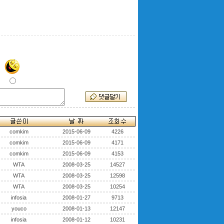
comkim
2015-06-09
4226
comkim
2015-06-09
4171
comkim
2015-06-09
4153
WTA
2008-03-25
14527
WTA
2008-03-25
12598
WTA
2008-03-25
10254
infosia
2008-01-27
9713
youco
2008-01-13
12147
infosia
2008-01-12
10231