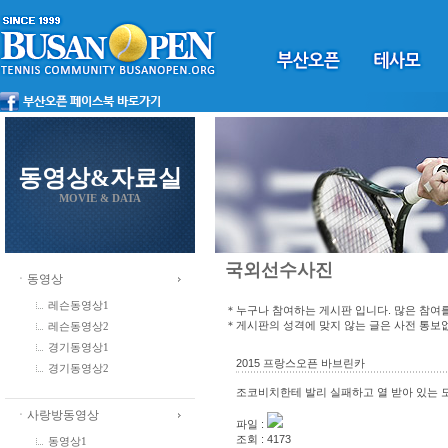
동영상&자료실
MOVIE & DATA
국외선수사진
ㆍ동영상
레슨동영상1
＊누구나 참여하는 게시판 입니다. 많은 참여
＊게시판의 성격에 맞지 않는 글은 사전 통보
레슨동영상2
경기동영상1
2015 프랑스오픈 바브린카
경기동영상2
조코비치한테 발리 실패하고 열 받아 있는 모습!
ㆍ사랑방동영상
파일 :
조회 : 4173
동영상1