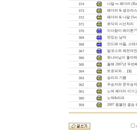
나달 vs 페더러 (Battle
374
페더러 & 샘프라스 (Seo
373
페더러 & 나달 (Seoul 
372
로딕의 시선처리
371
이사람이 레이튼??
370
멋있는 남자
369
안드레 아들, 스테
368
말코스와 예전여
367
워나비님이 좋아하
366
올해 2007년 두
365
트로피와.....
[1]
364
승리의 기쁨
363
우승자와 준우승
362
노박 페더러 이기
361
노박&라파
360
2007 윔블던 결
359