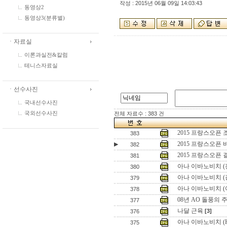
작성 : 2015년 06월 09일 14:03:43
동영상2
동영상3(분류별)
ㆍ자료실
이론과실전&칼럼
테니스자료실
ㆍ선수사진
국내선수사진
전체 자료수 : 383 건
국외선수사진
2015 프랑스오픈
383
2015 프랑스오픈
▶
382
2015 프랑스오픈
381
아나 이바노비치 (
380
아나 이바노비치 (
379
아나 이바노비치 (
378
08년 AO 돌풍의 
377
나달 근육
[3]
376
아나 이바노비치 (Hon
375