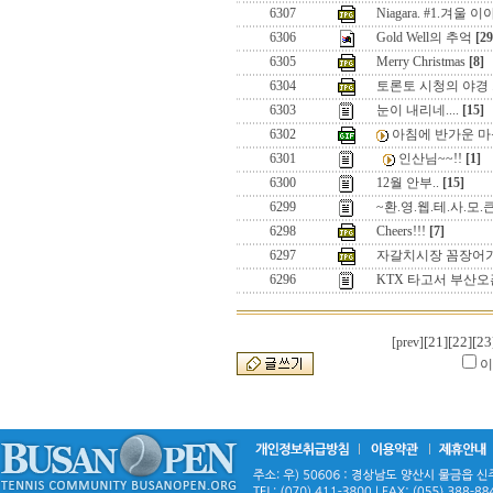
6307
Niagara. #1.겨울 
6306
Gold Well의 추억
[29
6305
Merry Christmas
[8]
6304
토론토 시청의 야경 
6303
눈이 내리네....
[15]
6302
아침에 반가운 마음
6301
인산님~~!!
[1]
6300
12월 안부..
[15]
6299
~환.영.웹.테.사.모.
6298
Cheers!!!
[7]
6297
자갈치시장 꼼장어
6296
KTX 타고서 부산오
[21]
[22]
[23
[prev]