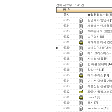
전체 자료수 : 7045 건
공지
★회원정보수정(로그인
6325
발냄새와 입냄새
[
6324
새해에는 만사형통 하
6323
2008보내며..고맙
6322
송구영신
[8]
6321
새해에도 더욱 건강
▶
6320
닉네임 "대빵"에서
6319
메리 크리스마스~
6318
사오정 아들
[9]
6317
한 해를 보내며
[14
6316
착각~~*
[11]
6315
대파 주이소
[11]
6314
여기서 쉬어들 가
6313
예쁜신발 선물합
6312
2009년 웹짱으로
6311
E=mc2
[6]
6310
홍시
[7]
6309
We miss you
[23]