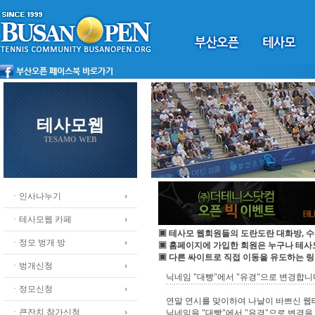
테사모웹
TESAMO WEB
ㆍ인사나누기
ㆍ테사모웹 카페
▣ 테사모 웹회원들의 도란도란 대화방, 수
ㆍ정모 벙개 방
▣ 홈페이지에 가입한 회원은 누구나 테
▣ 다른 싸이트로 직접 이동을 유도하는 링
ㆍ벙개신청
닉네임 "대빵"에서 "유경"으로 변경합니
ㆍ정모신청
연말 연시를 맞이하여 나날이 바쁘신 웹테
ㆍ큰잔치 참가신청
닉네임을 "대빵"에서 "유경"으로 변경을