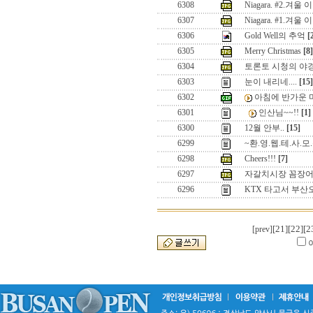
6308
Niagara. #2.겨울
6307
Niagara. #1.겨울
6306
Gold Well의 추억
[
6305
Merry Christmas
[8]
6304
토론토 시청의 야경
6303
눈이 내리네....
[15]
6302
아침에 반가운 마음
6301
인산님~~!!
[1]
6300
12월 안부..
[15]
6299
~환.영.웹.테.사.모
6298
Cheers!!!
[7]
6297
자갈치시장 꼼장어
6296
KTX 타고서 부산
[21]
[22]
[2
[prev]