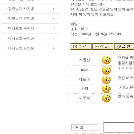
유경은 저의 호입니다..
ㆍ정모벙개 사진방
유: 황금, 경: 빛날 앞으로 많이 많이 불러 
새해 복 많이 많이 받으세요...
ㆍ정모벙개 후기방
파일 :
ㆍ테사모웹 큰잔치
조회 : 1611
작성 : 2008년 12월 26일 12:55:49
ㆍ테사모웹 운영진
ㆍ테사모웹 운영실
개명을 축
자굴산
황금처럼 
ㅊㅋㅊㅋ
insan
멋진 아호
테돌이
그래요 유
사랑
호가 요즘
나주라