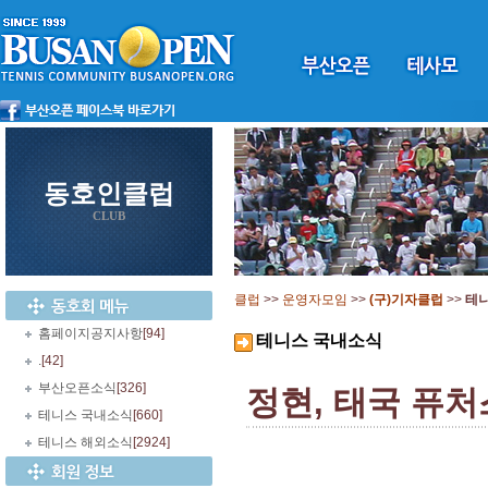
동호인클럽
CLUB
클럽
>>
운영자모임
>>
(구)기자클럽
>>
테
홈페이지공지사항
[94]
테니스 국내소식
.
[42]
부산오픈소식
[326]
정현, 태국 퓨처
테니스 국내소식
[660]
테니스 해외소식
[2924]