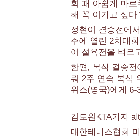
회 때 아쉽게 마
해 꼭 이기고 싶다
정현이 결승전에서
주에 열린 2차대회에서
어 설욕전을 벼르고
한편, 복식 결승전
뤄 2주 연속 복식
위스(영국)에게 6-
김도원KTA기자 altn
대한테니스협회 