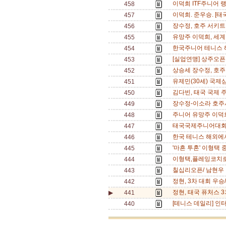
이덕희 ITF주니어 랭
458
이덕희. 준우승. [태
457
장수정, 호주 서키트 
456
유망주 이덕희, 세계 
455
한국주니어 테니스 
454
[실업연맹] 상주오픈
453
상승세 장수정, 호주
452
유제민(30세) 국제
451
김다빈, 태국 국제 주
450
장수정-이소라 호주
449
주니어 유망주 이덕희
448
태국국제주니어대회 
447
한국 테니스 해외에서
446
'마흔 투혼' 이형택 
445
이형택,플레잉코치로 
444
칠십리오픈/ 남현우 
443
정현, 3차 대회 우승
442
정현, 태국 퓨처스 3
▶
441
[테니스 데일리] 인터
440