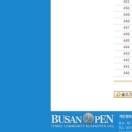
451
450
449
448
447
446
445
444
443
442
441
440