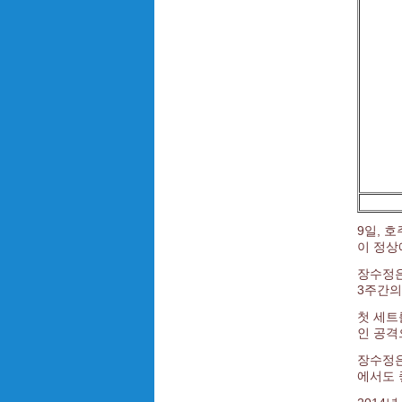
9일, 
이 정상
장수정은
3주간의
첫 세트
인 공격
장수정은
에서도 