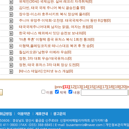
유제민(30세) 국제심판. 실버 레프리 자격취득[0]
김다빈, 태국 국제 주니어 복식 결승진출 ![0]
장수정-이소라 호주서키트 복식 정상에 올라[0]
주니어 유망주 이덕희-오찬영. 태국국제주니어 동반 8강행[0]
태국국제주니어대회 남자는 맑음, 여자는 흐림[0]
한국 테니스 해외에서 잇단 승전보 보내와[0]
'마흔 투혼' 이형택 중국 퓨처스 복식 1회전 통과[0]
이형택,플레잉코치로 테니스대표 복귀 후 첫 승[0]
칠십리오픈/ 남현우 이예라 우승[0]
정현, 3차 대회 우승/ 태국퓨처스[0]
정현, 태국 퓨처스 3차 대회 정상 도전[0]
[테니스 데일리] 인터넷 뉴스 개설[0]
[11]
[12]
[13]
[14]
[15]
[16]
[17]
[18]
[19]
[20]
[prev]
[
이름
제목
내용