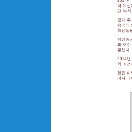
2014
역 예선
단·복식
경기 후
승리의 
치선생님
삼성증권
의 호주
말했다.
2014
역 예선
한편 이
여자 테