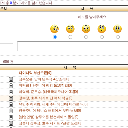
해서 총
0
분이 메모를 남기셨습니다.
메모를 남겨주세요.
: 659 건
다이나믹 부산오픈[0]
상주오픈. 남여 단복식 4강소식[0]
이덕희 ITF주니어 랭킹 톱10진입[0]
이덕희. 준우승. [태국국제주니어 G1][0]
장수정, 호주 서키트 단.복식 석권[0]
유망주 이덕희, 세계 주니어 10위 바라본다.[0]
한국주니어 테니스 해외에서 잇단 낭보[0]
[실업연맹] 상주오픈 본선레이스 돌입[0]
상승세 장수정, 호주 서키트 2관왕 도전[0]