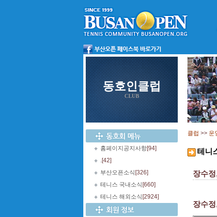
동호인클럽
CLUB
클럽
>>
운
홈페이지공지사항
[94]
테니
.
[42]
부산오픈소식
[326]
장수정,
테니스 국내소식
[660]
테니스 해외소식
[2924]
장수정,