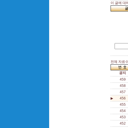
이 글에 대
전체 자료수 
공지
459
458
457
▶
456
455
454
453
452