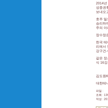
2014
성증권후
보내오고
호주 밀
승리하며
주의 아
장수정은
한국 테
리에서 
강구건-
같은 장
식 16
김도원K
대한테
파일 :
조회 : 13
작성 : 20