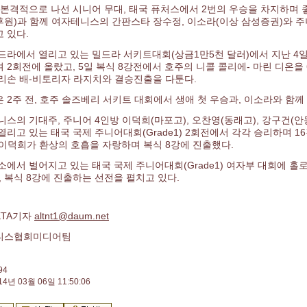
년 본격적으로 나선 시니어 무대, 태국 퓨처스에서 2번의 우승을 차지하며
원)과 함께 여자테니스의 간판스타 장수정, 이소라(이상 삼성증권)와 
 있다.
드라에서 열리고 있는 밀드라 서키트대회(상금1만5천 달러)에서 지난 4
 2회전에 올랐고, 5일 복식 8강전에서 호주의 니콜 콜리에- 마린 디온을 6
리손 배-비토리자 라지치와 결승진출을 다툰다.
 2주 전, 호주 솔즈베리 서키트 대회에서 생애 첫 우승과, 이소라와 함
니스의 기대주, 주니어 4인방 이덕희(마포고), 오찬영(동래고), 강구건(안
열리고 있는 태국 국제 주니어대회(Grade1) 2회전에서 각각 승리하며 1
이덕희가 환상의 호흡을 자랑하며 복식 8강에 진출했다.
소에서 벌어지고 있는 태국 국제 주니어대회(Grade1) 여자부 대회에 홀
강, 복식 8강에 진출하는 선전을 펼치고 있다.
TA기자
altnt1@daum.net
니스협회미디어팀
94
14년 03월 06일 11:50:06