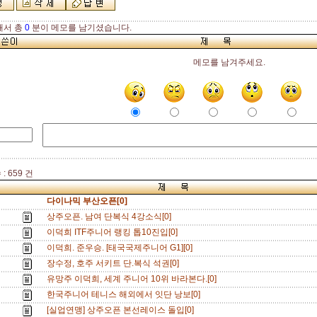
해서 총
0
분이 메모를 남기셨습니다.
메모를 남겨주세요.
: 659 건
다이나믹 부산오픈[0]
상주오픈. 남여 단복식 4강소식[0]
이덕희 ITF주니어 랭킹 톱10진입[0]
이덕희. 준우승. [태국국제주니어 G1][0]
장수정, 호주 서키트 단.복식 석권[0]
유망주 이덕희, 세계 주니어 10위 바라본다.[0]
한국주니어 테니스 해외에서 잇단 낭보[0]
[실업연맹] 상주오픈 본선레이스 돌입[0]