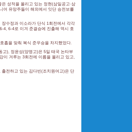
 좋은 성적을 올리고 있는 정현(삼일공고·삼
주니어 유망주들이 해외에서 잇단 승전보를
일 장수정과 이소라가 단식 1회전에서 각각
-4, 6-4로 이겨 준결승에 진출해 역시 호
께 호흡을 맞춰 복식 준우승을 차지했었다.
동고), 정윤성(양명고)은 5일 태국 논타부
6강이 겨루는 3회전에 이름을 올리고 있고,
로 출전하고 있는 김다빈(조치원여고)은 단