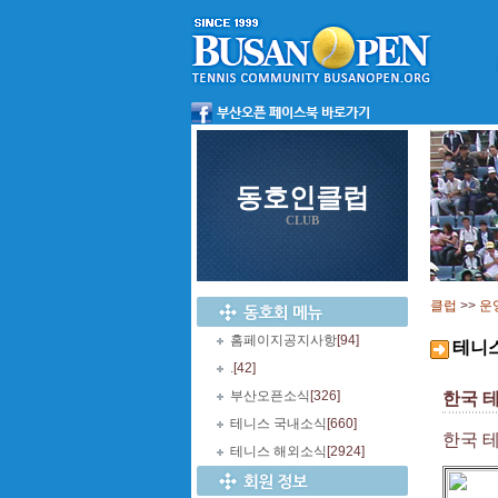
동호인클럽
CLUB
클럽
>>
운
홈페이지공지사항
[94]
테니
.
[42]
부산오픈소식
[326]
한국 
테니스 국내소식
[660]
한국 
테니스 해외소식
[2924]