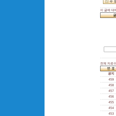
이 글에 대
전체 자료수 
공지
459
458
457
456
455
454
453