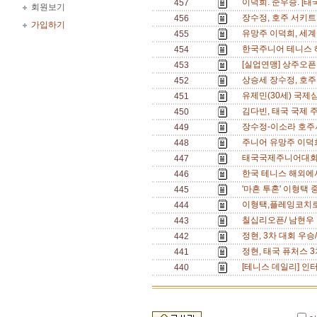
이덕희. 준우승. [태
457
회원보기
장수정, 호주 서키트 
456
가입하기
유망주 이덕희, 세계 
455
한국주니어 테니스 
454
[실업연맹] 상주오픈
453
상승세 장수정, 호주
452
유제민(30세) 국제
451
김다빈, 태국 국제 주
450
장수정-이소라 호주
449
주니어 유망주 이덕희
448
태국국제주니어대회 
447
한국 테니스 해외에서
446
'마흔 투혼' 이형택 
445
이형택,플레잉코치로 
444
칠십리오픈/ 남현우 
443
정현, 3차 대회 우승
442
정현, 태국 퓨처스 3
441
[테니스 데일리] 인터
440