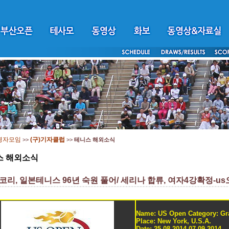
영자모임
(구)기자클럽
>>
>>
테니스 해외소식
스 해외소식
리, 일본테니스 96년 숙원 풀어/ 세리나 합류, 여자4강확정-u
Name: US Open Category: G
Place: New York, U.S.A.
Date: 25.08.2014-07.09.2014