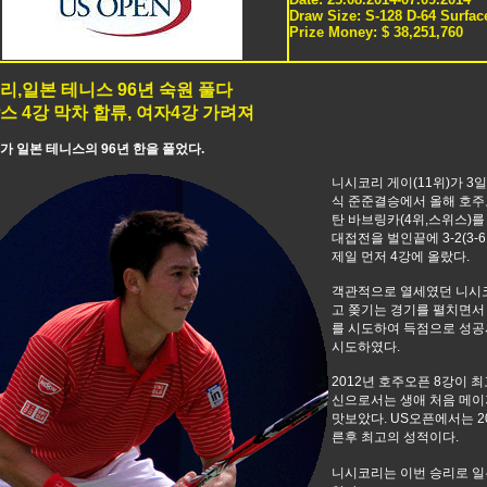
Draw Size: S-128 D-64 Surfac
Prize Money: $ 38,251,760
리,일본 테니스 96년 숙원 풀다
스 4강 막차 합류, 여자4강 가려져
 일본 테니스의 96년 한을 풀었다.
니시코리 게이(11위)가 3일
식 준준결승에서 올해 호주
탄 바브링카(4위,스위스)를
대접전을 벌인끝에 3-2(3-6,7
제일 먼저 4강에 올랐다.
객관적으로 열세였던 니시
고 쫒기는 경기를 펼치면서
를 시도하여 득점으로 성
시도하였다.
2012년 호주오픈 8강이 
신으로서는 생애 처음 메이
맛보았다. US오픈에서는 20
른후 최고의 성적이다.
니시코리는 이번 승리로 일