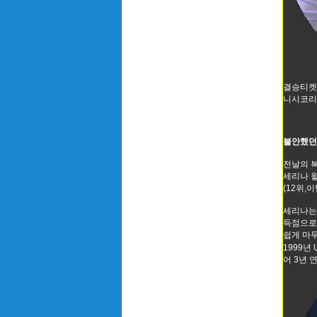
결승티켓
니시코리
불안했던
전날의 
세리나 
(12위,
세리나는
득점으로
쉽게 마무
1999년
어 3년 