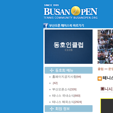
동호인클럽
CLUB
클럽
운
>>
홈페이지공지사항
[94]
테니
.
[42]
▣니시코
부산오픈소식
[326]
테니스 국내소식
[660]
테니스 해외소식
[2924]