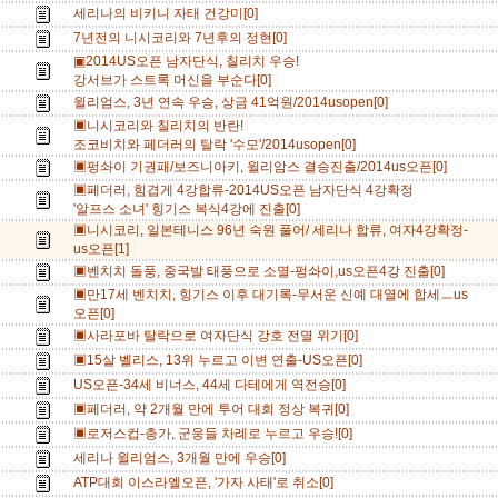
세리나의 비키니 자태 건강미[0]
7년전의 니시코리와 7년후의 정현[0]
▣2014US오픈 남자단식, 칠리치 우승!
강서브가 스트록 머신을 부순다[0]
윌리엄스, 3년 연속 우승, 상금 41억원/2014usopen[0]
▣니시코리와 칠리치의 반란!
조코비치와 페더러의 탈락 '수모'/2014usopen[0]
▣펑솨이 기권패/보즈니아키, 윌리암스 결승진출/2014us오픈[0]
▣페더러, 힘겹게 4강합류-2014US오픈 남자단식 4강확정
'알프스 소녀' 힝기스 복식4강에 진출[0]
▣니시코리, 일본테니스 96년 숙원 풀어/ 세리나 합류, 여자4강확정-
us오픈[1]
▣벤치치 돌풍, 중국발 태풍으로 소멸-펑솨이,us오픈4강 진출[0]
▣만17세 벤치치, 힝기스 이후 대기록-무서운 신예 대열에 합세ㅡus
오픈[0]
▣사라포바 탈락으로 여자단식 강호 전멸 위기[0]
▣15살 벨리스, 13위 누르고 이변 연출-US오픈[0]
US오픈-34세 비너스, 44세 다테에게 역전승[0]
▣페더러, 약 2개월 만에 투어 대회 정상 복귀[0]
▣로저스컵-총가, 군웅들 차례로 누르고 우승![0]
세리나 윌리엄스, 3개월 만에 우승[0]
ATP대회 이스라엘오픈, '가자 사태'로 취소[0]