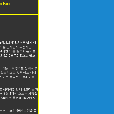
e: Hard
(현지시간) US오픈 남자 단
오픈 남자단식 우승자인 스
 4시간 15분 혈투의 풀세트
-5,7-6,6-7,6-4)으로 꺾고
코리는 바브링카를 상대로 쫒
 압도적으로 많은 네트 대쉬
공시키는 올라운드 플레이를
최고 성적이었던 니시코리는 자
저대회 4강에 오르는 기쁨을
08년 첫 출전때 16강에 오
본 테니스의 96년 숙원을 풀