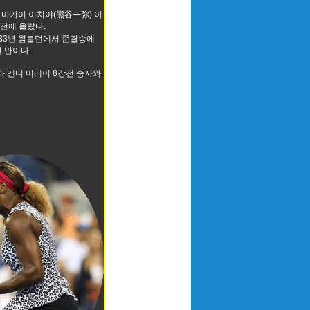
구마가이 이치야(熊谷一弥) 이
전에 올랐다.
33년 윔블던에서 준결승에
년 만이다.
 앤디 머레이 8강전 승자와