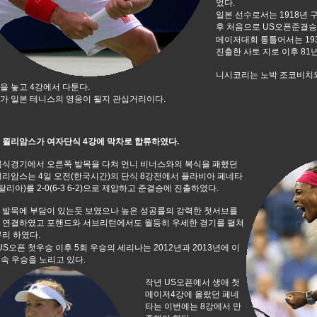
었다.
일본 선수로서는 1918년 
후 처음으로 US오픈준결승
메이저대회 통틀어서는 19
진출한 사토 지로 이후 81
니시코리는 노박 조코비치와
을 놓고 4강에서 다툰다.
가 일본 테니스의 영웅이 될지 관십거리이다.
 윌리암스가 여자단식 4강에 막차로 합류하였다.
복식경기에서 오른쪽 발목을 다쳐 언니 비너스와의 복식을 패했던
윌리암스는 4일 오전(한국시간)의 단식 8강전에서 플라비아 페네타
이탈리아)를 2-0(6-3 6-2)으로 제압하고 준결승에 진출하였다.
 발목에 부담이 있는듯 보였으나 높은 성공률의 강력한 첫서브를
 연결하였고 포핸드와 서브리턴에서도 월등히 우세한 경기를 펼쳐
리 하였다.
 US오픈 첫우승 이후 5회 우승의 세리나는 2012년과 2013년에 이
연속 우승을 노리고 있다.
작년 US오픈에서 생애 첫
메이저4강에 올랐던 페네
타는 이번에는 8강에서 만