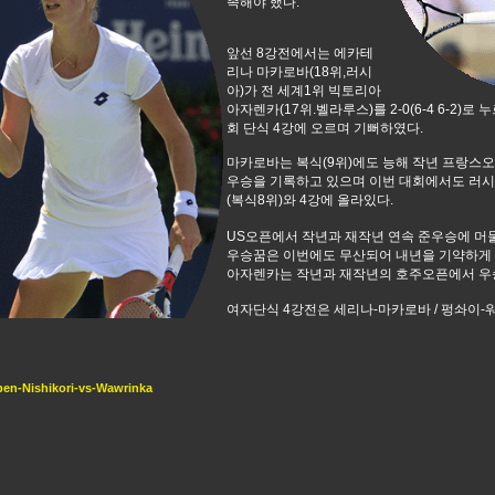
족해야 했다.
앞선 8강전에서는 에카테
리나 마카로바(18위,러시
아)가 전 세계1위 빅토리아
아자렌카(17위.벨라루스)를 2-0(6-4 6-2)
회 단식 4강에 오르며 기뻐하였다.
마카로바는 복식(9위)에도 능해 작년 프랑스오
우승을 기록하고 있으며 이번 대회에서도 러시
(복식8위)와 4강에 올라있다.
US오픈에서 작년과 재작년 연속 준우승에 머
우승꿈은 이번에도 무산되어 내년을 기약하게 
아자렌카는 작년과 재작년의 호주오픈에서 우
여자단식 4강전은 세리나-마카로바 / 펑솨이-
en-Nishikori-vs-Wawrinka