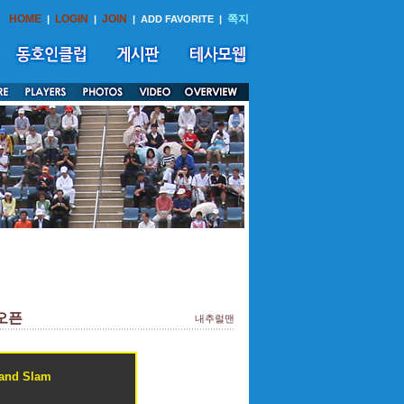
HOME
LOGIN
JOIN
쪽지
|
|
|
ADD FAVORITE
|
s오픈
내추럴맨
rand Slam