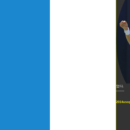
었다.
-------
2014usop