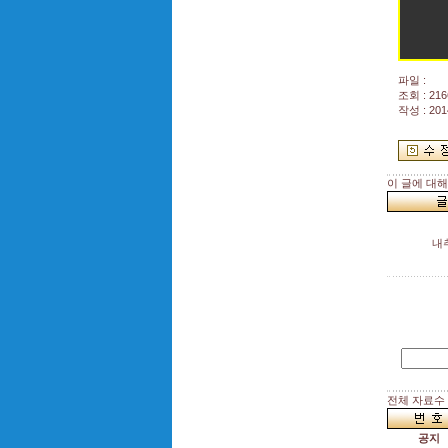
파일 :
조회 : 216
작성 : 201
이 글에 대
내
전체 자료수 :
공지