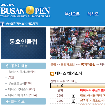
동호인클럽
CLUB
클럽
>>
운영자모임
>>
(구)기자클럽
>>
테
홈페이지공지사항
[94]
테니스 해외소식
.
[42]
전체 자료수 : 2923 건
부산오픈소식
[326]
테니스 국내소식
[660]
공지
다이나믹 부산오픈[0
테니스 해외소식
[2924]
정현, 아쉬운 패배. 
2903
ATP 투어 최초로 
2902