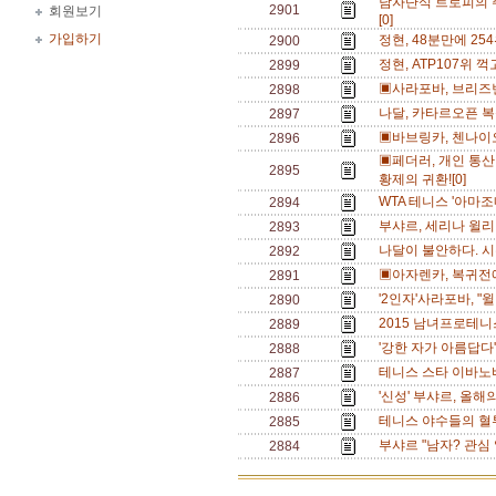
남자단식 트로피의 
2901
회원보기
[0]
가입하기
정현, 48분만에 25
2900
정현, ATP107위
2899
▣사라포바, 브리즈
2898
나달, 카타르오픈 복
2897
▣바브링카, 첸나이오
2896
▣페더러, 개인 통산
2895
황제의 귀환![0]
WTA 테니스 '아마조
2894
부샤르, 세리나 윌리
2893
나달이 불안하다. 시
2892
▣아자렌카, 복귀전
2891
'2인자'사라포바, "
2890
2015 남녀프로테니스
2889
'강한 자가 아름답다' 
2888
테니스 스타 이바노비
2887
'신성' 부샤르, 올해
2886
테니스 야수들의 혈투
2885
부샤르 "남자? 관심 
2884