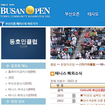
동호인클럽
CLUB
클럽
>>
운영자모임
>>
(구)기자클럽
>>
테
홈페이지공지사항
[94]
테니스 해외소식
.
[42]
전체 자료수 : 2923 건
부산오픈소식
[326]
테니스 국내소식
[660]
공지
다이나믹 부산오픈[0
테니스 해외소식
[2924]
▣"미모도 실력도 내
2803
▣단식 4강에 오른 
2802