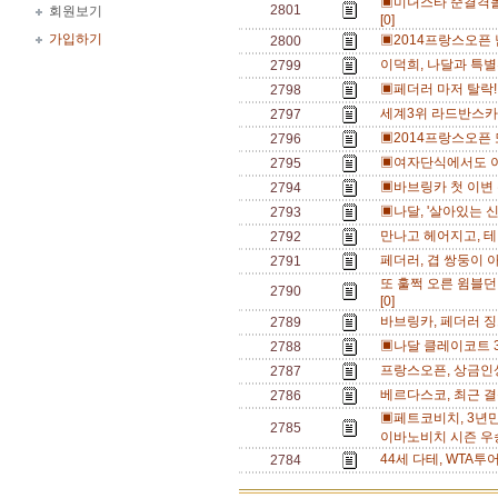
▣미녀스타 준결격돌
2801
회원보기
[0]
가입하기
▣2014프랑스오픈 
2800
이덕희, 나달과 특별
2799
▣페더러 마저 탈락!
2798
세계3위 라드반스카
2797
▣2014프랑스오픈 
2796
▣여자단식에서도 이
2795
▣바브링카 첫 이변 
2794
▣나달, '살아있는 신
2793
만나고 헤어지고, 테
2792
페더러, 겹 쌍둥이 아
2791
또 훌쩍 오른 윔블던
2790
[0]
바브링카, 페더러 징
2789
▣나달 클레이코트 3
2788
프랑스오픈, 상금인상
2787
베르다스코, 최근 결
2786
▣페트코비치, 3년
2785
이바노비치 시즌 우승
44세 다테, WTA투
2784