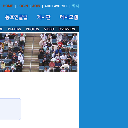
HOME
LOGIN
JOIN
쪽지
|
|
|
ADD FAVORITE
|