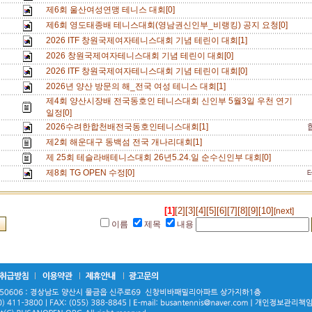
제6회 울산여성연맹 테니스 대회[0]
제6회 영도태종배 테니스대회(영남권신인부_비랭킹) 공지 요청[0]
2026 ITF 창원국제여자테니스대회 기념 테린이 대회[1]
2026 창원국제여자테니스대회 기념 테린이 대회[0]
2026 ITF 창원국제여자테니스대회 기념 테린이 대회[0]
2026년 양산 방문의 해_전국 여성 테니스 대회[1]
제4회 양산시장배 전국동호인 테니스대회 신인부 5월3일 우천 연기
일정[0]
2026수려한합천배전국동호인테니스대회[1]
제2회 해운대구 동백섬 전국 개나리대회[1]
제 25회 테슬라배테니스대회 26년5.24.일 순수신인부 대회[0]
제8회 TG OPEN 수정[0]
[1]
[2]
[3]
[4]
[5]
[6]
[7]
[8]
[9]
[10]
[next]
이름
제목
내용