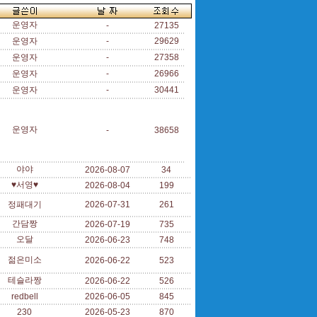
운영자
-
27135
운영자
-
29629
운영자
-
27358
운영자
-
26966
운영자
-
30441
운영자
-
38658
야야
2026-08-07
34
♥서영♥
2026-08-04
199
정패대기
2026-07-31
261
간담짱
2026-07-19
735
오달
2026-06-23
748
젊은미소
2026-06-22
523
테슬라짱
2026-06-22
526
redbell
2026-06-05
845
230
2026-05-23
870