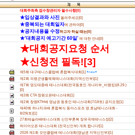
대회주최측 접수창관리자 필수사항[0]
★입상결과와 사진
올려주세요[0]
★중복되는 대회일자
에 관하여[0]
★공지내용을 수정
하고자 하실 때는[0]
★'대회공지 예고기간 60일'
에 대한 안내[0]
★대회공지요청 순서
★신청전 필독![3]
제5회 대구테니스클럽배 혼합복식대회[1]
제2회 의령군생활체육테니스대회(지역신인부)[1]
제7회 영도태종배 테니스대회(전국동호인 개나리부_비랭킹)(8.29.)
[0]
제3회 CTA 창원오픈테니스대회[1]
제2회 창원KTH배 영남권 동호인 테니스대회(7/18토) 공지요청[1]
제40회 하나치과배 혼합복식 동아스포츠 영.호남테니스대회 -
8/29(토)[1]
27회테슬라배테니스대회 신인부혼복 장유국제테니스장[2]
하이어오픈 테니스대회 (전국신인부) 개최 합니다![1]
2026 제1회 모던클럽배 테니스대회(영남권 지역신인부)[1]