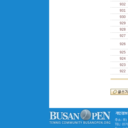
932
931
930
929
928
927
926
925
924
923
922