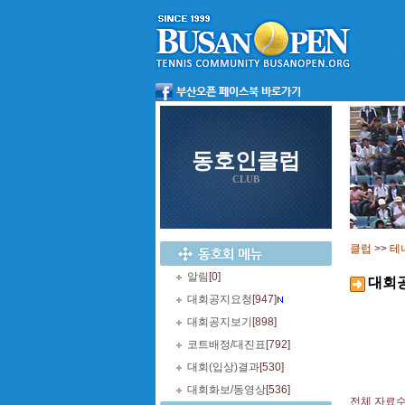
동호인클럽
CLUB
클럽
>>
테
알림
[0]
대회
대회공지요청
[947]
대회공지보기
[898]
코트배정/대진표
[792]
대회(입상)결과
[530]
대회화보/동영상
[536]
전체 자료수 