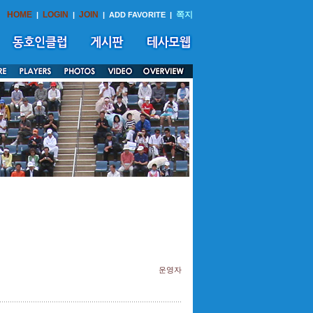
HOME
LOGIN
JOIN
쪽지
|
|
|
ADD FAVORITE
|
운영자