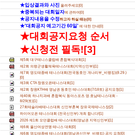
★입상결과와 사진
올려주세요[0]
★중복되는 대회일자
에 관하여[0]
★공지내용을 수정
하고자 하실 때는[0]
★'대회공지 예고기간 60일'
에 대한 안내[0]
★대회공지요청 순서
★신청전 필독![3]
제5회 대구테니스클럽배 혼합복식대회[1]
제2회 의령군생활체육테니스대회(지역신인부)[1]
제7회 영도태종배 테니스대회(전국동호인 개나리부_비랭킹)(8.29.)
[0]
제3회 CTA 창원오픈테니스대회[1]
제2회 창원KTH배 영남권 동호인 테니스대회(7/18토) 공지요청[1]
제40회 하나치과배 혼합복식 동아스포츠 영.호남테니스대회 -
8/29(토)[1]
27회테슬라배테니스대회 신인부혼복 장유국제테니스장[2]
하이어오픈 테니스대회 (전국신인부) 개최 합니다![1]
2026 제1회 모던클럽배 테니스대회(영남권 지역신인부)[1]
제6회 울산여성연맹 테니스 대회[0]
제6회 영도태종배 테니스대회(영남권신인부_비랭킹) 공지 요청[0]