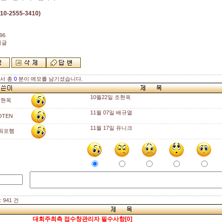
10-2555-3410)
96
지글
해서 총
0
분이 메모를 남기셨습니다.
10월22일 조현옥
조현옥
11월 07일 배규열
OTEN
11월 17일 유니크
워포햄
 941 건
대회주최측 접수창관리자 필수사항[0]