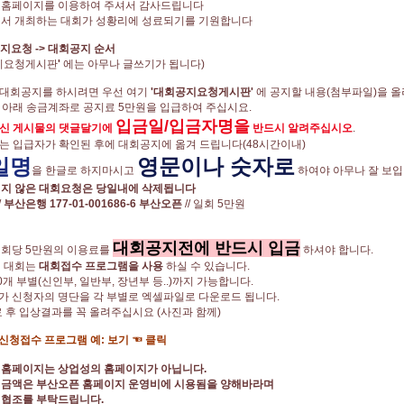
 홈페이지를 이용하여 주셔서 감사드립니다
에서 개최하는 대회가 성황리에 성료되기를 기원합니다
지요청 -> 대회공지 순서
공지요청게시판
'
에는 아무나 글쓰기가 됩니다)
인대회공지를 하시려면 우선 여기
'대회공지요청게시판'
에 공지할 내용(첨부파일)을 올
에 아래 송금계좌로 공지료 5만원을 입급하여 주십시요.
입금일/입금자명을
신 게시물의 댓글달기에
반드시 알려주십시오
.
자는 입급자가 확인된 후에 대회공지에 옮겨 드립니다(48시간이내)
일명
영문이나 숫자로
을 한글로 하지마시고
하여야 아무나 잘 보
되지 않은 대회요청은 당일내에 삭제됩니다
/
부산은행 177-01-001686-6 부산오픈
// 일회 5만원
대회공지전에 반드시 입금
ㅣ회당 5만원의 이용료를
하셔야 합니다.
된 대회는
대회접수 프로그램을 사용
하실 수 있습니다.
0개 부별(신인부, 일반부, 장년부 등..)까지 가능합니다.
 신청자의 명단을 각 부별로 엑셀파일로 다운로드 됩니다.
 후 입상결과를 꼭 올려주십시요 (사진과 함께)
청접수 프로그램 예: 보기 ☜ 클릭
 홈페이지는 상업성의 홈페이지가 아닙니다.
 금액은 부산오픈 홈페이지 운영비에 시용됨을 양해바라며
 협조를 부탁드립니다.