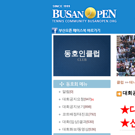
동호인클럽
CLUB
클럽
테
>>
알림
[0]
대회
대회공지요청
[947]
★
대회공지보기
[898]
코트배정/대진표
[792]
★
대회(입상)결과
[530]
대회화보/동영상
[536]