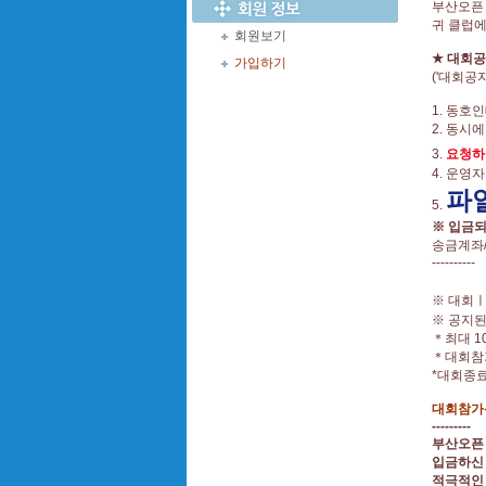
부산오픈
귀 클럽
회원보기
★
대회공
가입하기
('대회
1. 동호
2. 동시
3.
요청하
4. 운영
파
5.
※ 입금
송금계좌
----------
※ 대회
※ 공지
＊최대 1
＊대회참가
*대회종료
대회참가신
---------
부산오픈
입금하신
적극적인