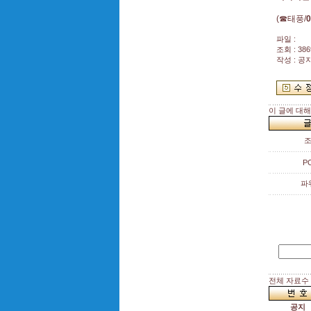
(☎태풍/
0
파일 :
조회 : 386
작성 : 공
이 글에 대
P
파
전체 자료수 :
공지