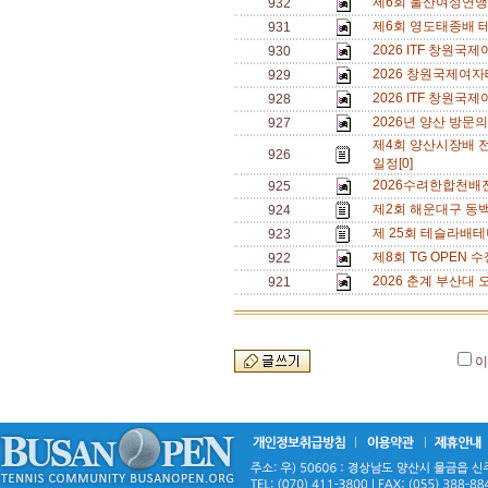
제6회 울산여성연맹 
932
제6회 영도태종배 
931
2026 ITF 창원
930
2026 창원국제여자
929
2026 ITF 창원
928
2026년 양산 방문의
927
제4회 양산시장배 
926
일정[0]
2026수려한합천배
925
제2회 해운대구 동백
924
제 25회 테슬라배테
923
제8회 TG OPEN 수
922
2026 춘계 부산대 
921