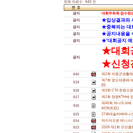
전체 자료수 : 940 건
공지
대회주최측 접수창관
★입상결과와 
공지
★중복되는 대
공지
★공지내용을 
공지
★'대회공지 예
공지
★대회
공지
★신청전
제2회 의령군생활체
940
제7회 영도태종배 테
939
[0]
제3회 CTA 창원오
938
제2회 창원KTH배 
937
제40회 하나치과배
936
8/29(토)[1]
27회테슬라배테니스
935
하이어오픈 테니스대회
934
2026 제1회 모던
933