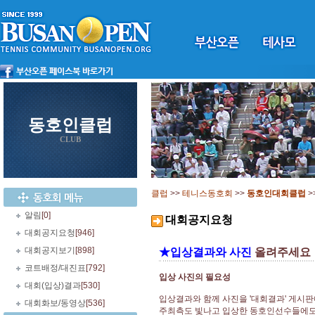
동호인클럽
CLUB
클럽
>>
테니스동호회
>>
동호인대회클럽
>
알림
[0]
대회공지요청
대회공지요청
[946]
대회공지보기
[898]
★입상결과와 사진
올려주세요
코트배정/대진표
[792]
입상 사진의 필요성
대회(입상)결과
[530]
입상결과와 함께 사진을 '대회결과' 게시
대회화보/동영상
[536]
주최측도 빛나고 입상한 동호인선수들에