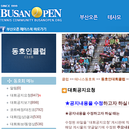
동호인클럽
CLUB
클럽
>>
테니스동호회
>>
동호인대회클럽
>
알림
[0]
대회공지요청
대회공지요청
[947]
대회공지보기
[898]
★공지내용을 수정
하고자 하실
코트배정/대진표
[792]
★공지내용을 수정하고자 하실 때는
대회(입상)결과
[530]
수정된 파일을 ' 대회공지요청' 게시판에 
대회화보/동영상
[536]
해당 게시물의 댓글달기에 수정된
주요내용