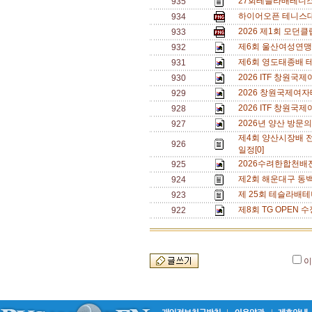
27회테슬라배테니스
935
하이어오픈 테니스대회
934
2026 제1회 모던
933
제6회 울산여성연맹 
932
제6회 영도태종배 
931
2026 ITF 창원
930
2026 창원국제여자
929
2026 ITF 창원
928
2026년 양산 방문의
927
제4회 양산시장배 
926
일정[0]
2026수려한합천배
925
제2회 해운대구 동백
924
제 25회 테슬라배테
923
제8회 TG OPEN 수
922