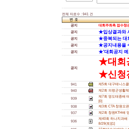
전체 자료수 : 941 건
공지
대회주최측 접수창관
★입상결과와 
공지
★중복되는 대
공지
★공지내용을 
공지
★'대회공지 예
공지
★대회
공지
★신청전
제5회 대구테니스클
941
제2회 의령군생활체
940
제7회 영도태종배 테
939
[0]
제3회 CTA 창원오
938
제2회 창원KTH배 
937
제40회 하나치과배
936
8/29(토)[1]