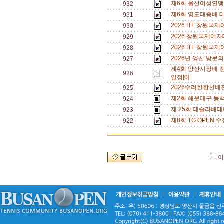
제6회 울산여성연맹 
932
제6회 영도태종배 
931
2026 ITF 창원
930
2026 창원국제여자
929
2026 ITF 창원
928
2026년 양산 방문의
927
제4회 양산시장배 
926
일정[0]
2026수려한합천배
925
제2회 해운대구 동백
924
제 25회 테슬라배테
923
제8회 TG OPEN 수
922