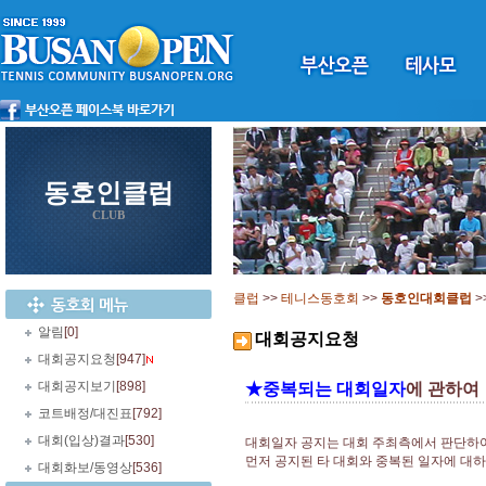
동호인클럽
CLUB
클럽
>>
테니스동호회
>>
동호인대회클럽
>
알림
[0]
대회공지요청
대회공지요청
[947]
대회공지보기
[898]
★중복되는 대회일자
에 관하여
코트배정/대진표
[792]
대회(입상)결과
[530]
대회일자 공지는 대회 주최측에서 판단하
먼저 공지된 타 대회와 중복된 일자에 대
대회화보/동영상
[536]