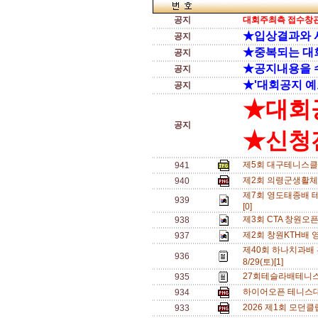
공지
대회주최측 접수창관
★입상결과와 
공지
★중복되는 대
공지
★공지내용을 
공지
★'대회공지 예
공지
★대회
공지
★신청전
제5회 대구테니스클
941
제2회 의령군생활체
940
제7회 영도태종배 테
939
[0]
제3회 CTA 창원오
938
제2회 창원KTH배 
937
제40회 하나치과배
936
8/29(토)[1]
27회테슬라배테니스
935
하이어오픈 테니스대회
934
2026 제1회 모던
933