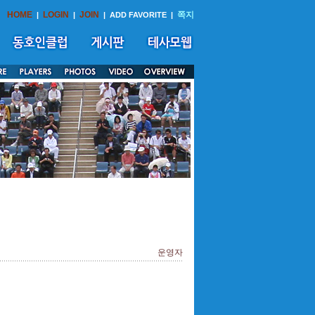
HOME
LOGIN
JOIN
쪽지
|
|
|
ADD FAVORITE
|
운영자