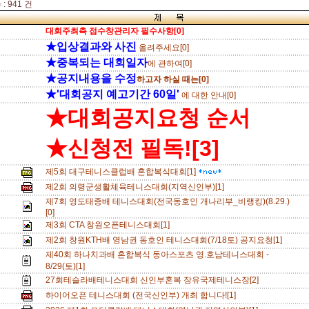
: 941 건
대회주최측 접수창관리자 필수사항[0]
★입상결과와 사진
올려주세요[0]
★중복되는 대회일자
에 관하여[0]
★공지내용을 수정
하고자 하실 때는[0]
★'대회공지 예고기간 60일'
에 대한 안내[0]
★대회공지요청 순서
★신청전 필독![3]
제5회 대구테니스클럽배 혼합복식대회[1]
제2회 의령군생활체육테니스대회(지역신인부)[1]
제7회 영도태종배 테니스대회(전국동호인 개나리부_비랭킹)(8.29.)
[0]
제3회 CTA 창원오픈테니스대회[1]
제2회 창원KTH배 영남권 동호인 테니스대회(7/18토) 공지요청[1]
제40회 하나치과배 혼합복식 동아스포츠 영.호남테니스대회 -
8/29(토)[1]
27회테슬라배테니스대회 신인부혼복 장유국제테니스장[2]
하이어오픈 테니스대회 (전국신인부) 개최 합니다![1]