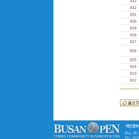
933
932
931
930
929
928
927
926
925
924
923
922