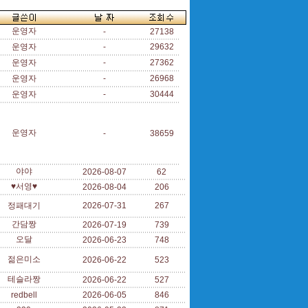
운영자
-
27138
운영자
-
29632
운영자
-
27362
운영자
-
26968
운영자
-
30444
운영자
-
38659
야야
2026-08-07
62
♥서영♥
2026-08-04
206
정패대기
2026-07-31
267
간담짱
2026-07-19
739
오달
2026-06-23
748
젊은미소
2026-06-22
523
테슬라짱
2026-06-22
527
redbell
2026-06-05
846