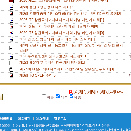
2026 제1회 모던클럽배 테니스대회(영남권 지역신인부)[1]
제6회 울산여성연맹 테니스 대회[0]
제6회 영도태종배 테니스대회(영남권신인부_비랭킹) 공지 요청[0]
2026 ITF 창원국제여자테니스대회 기념 테린이 대회[1]
2026 창원국제여자테니스대회 기념 테린이 대회[0]
2026 ITF 창원국제여자테니스대회 기념 테린이 대회[0]
2026년 양산 방문의 해_전국 여성 테니스 대회[1]
제4회 양산시장배 전국동호인 테니스대회 신인부 5월3일 우천 연기
일정[0]
2026수려한합천배전국동호인테니스대회[1]
제2회 해운대구 동백섬 전국 개나리대회[1]
제 25회 테슬라배테니스대회 26년5.24.일 순수신인부 대회[0]
제8회 TG OPEN 수정[0]
[1]
[2]
[3]
[4]
[5]
[6]
[7]
[8]
[9]
[10]
[next]
이름
제목
내용