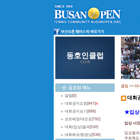
동호인클럽
CLUB
클럽
>>
테
알림
[0]
대회
대회공지요청
[947]
대회공지보기
[898]
★입상
코트배정/대진표
[792]
입상 사
대회(입상)결과
[530]
입상결과와
대회화보/동영상
[536]
주최측도