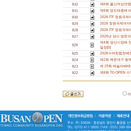
제6회 울산여성연맹 
932
제6회 영도태종배 
931
2026 ITF 창원
930
2026 창원국제여자
929
2026 ITF 창원
928
2026년 양산 방문의
927
제4회 양산시장배 
926
일정[0]
2026수려한합천배
925
제2회 해운대구 동백
924
제 25회 테슬라배테
923
제8회 TG OPEN 수
922