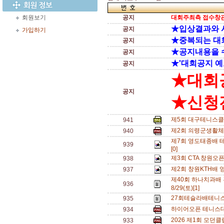
회원보기
공지
대회주최측 접수창관
★입상결과와 
공지
가입하기
★중복되는 대
공지
★공지내용을 
공지
★'대회공지 예
공지
★대회
공지
★신청전
제5회 대구테니스클
941
제2회 의령군생활체
940
제7회 영도태종배 테
939
[0]
제3회 CTA 창원오
938
제2회 창원KTH배 
937
제40회 하나치과배
936
8/29(토)[1]
27회테슬라배테니스
935
하이어오픈 테니스대회
934
2026 제1회 모던
933