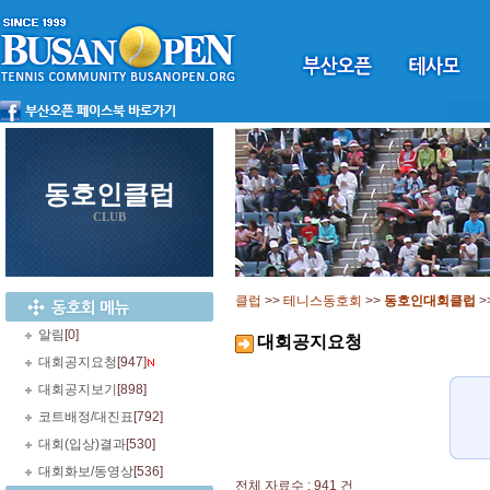
동호인클럽
CLUB
클럽
>>
테니스동호회
>>
동호인대회클럽
>
알림
[0]
대회공지요청
대회공지요청
[947]
대회공지보기
[898]
코트배정/대진표
[792]
대회(입상)결과
[530]
대회화보/동영상
[536]
전체 자료수 : 941 건