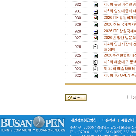
제6회 울산여성연맹 
932
제6회 영도태종배 
931
2026 ITF 창원
930
2026 창원국제여자
929
2026 ITF 창원
928
2026년 양산 방문의
927
제4회 양산시장배 
926
일정[0]
2026수려한합천배
925
제2회 해운대구 동백
924
제 25회 테슬라배테
923
제8회 TG OPEN 수
922