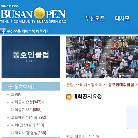
동호인클럽
CLUB
클럽
>>
테니스동호회
>>
동호인대회클럽
>
알림
[0]
대회공지요청
대회공지요청
[947]
대회공지보기
[898]
코트배정/대진표
[792]
대회(입상)결과
[530]
대회화보/동영상
[536]
전체 자료수 : 941 건