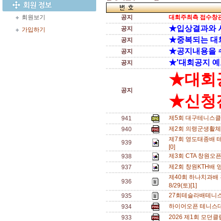
회원보기
공지
대회주최측 접수창관
★입상결과와 
공지
가입하기
★중복되는 대
공지
★공지내용을 
공지
★'대회공지 예
공지
★대회
공지
★신청전
제5회 대구테니스클
941
제2회 의령군생활체
940
제7회 영도태종배 테
939
[0]
제3회 CTA 창원오
938
제2회 창원KTH배 
937
제40회 하나치과배
936
8/29(토)[1]
27회테슬라배테니스
935
하이어오픈 테니스대회
934
2026 제1회 모던
933