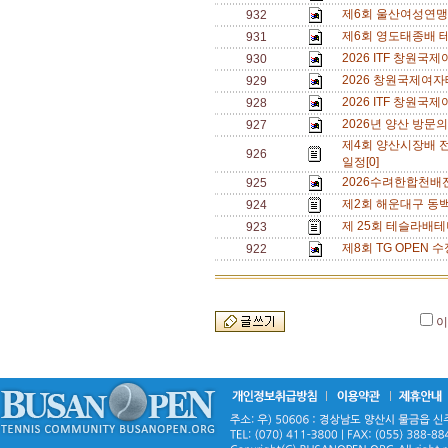
제6회 울산여성연맹 
932
제6회 영도태종배 
931
2026 ITF 창원
930
2026 창원국제여자
929
2026 ITF 창원
928
2026년 양산 방문의
927
제4회 양산시장배 
926
일정[0]
2026수려한합천배
925
제2회 해운대구 동백
924
제 25회 테슬라배테
923
제8회 TG OPEN 수
922