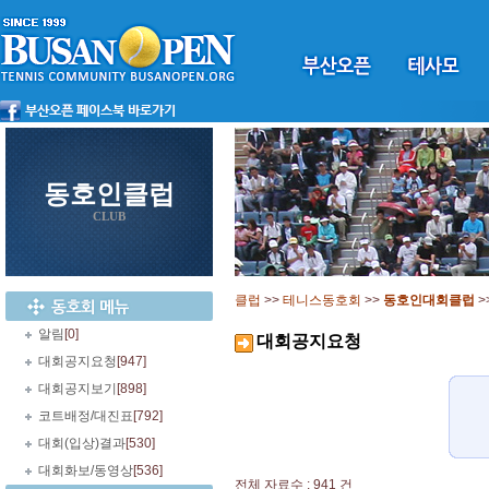
동호인클럽
CLUB
클럽
>>
테니스동호회
>>
동호인대회클럽
>
알림
[0]
대회공지요청
대회공지요청
[947]
대회공지보기
[898]
코트배정/대진표
[792]
대회(입상)결과
[530]
대회화보/동영상
[536]
전체 자료수 : 941 건