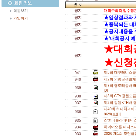
회원보기
공지
대회주최측 접수창관
★입상결과와 
공지
가입하기
★중복되는 대
공지
★공지내용을 
공지
★'대회공지 예
공지
★대회
공지
★신청전
제5회 대구테니스클
941
제2회 의령군생활체
940
제7회 영도태종배 테
939
[0]
제3회 CTA 창원오
938
제2회 창원KTH배 
937
제40회 하나치과배
936
8/29(토)[1]
27회테슬라배테니스
935
하이어오픈 테니스대회
934
2026 제1회 모던
933