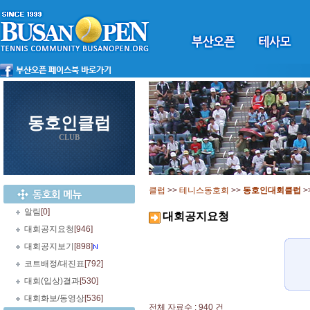
동호인클럽
CLUB
클럽
>>
테니스동호회
>>
동호인대회클럽
>
알림
[0]
대회공지요청
대회공지요청
[946]
대회공지보기
[898]
코트배정/대진표
[792]
대회(입상)결과
[530]
대회화보/동영상
[536]
전체 자료수 : 940 건