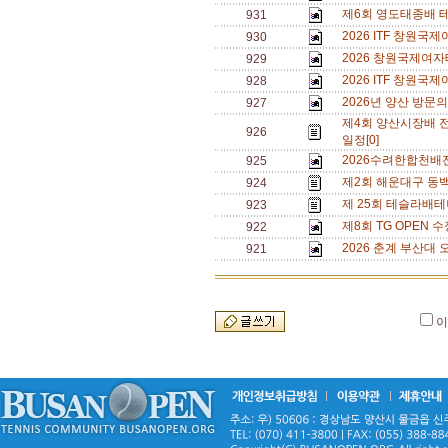
제6회 영도태종배 
931
2026 ITF 창원
930
2026 창원국제여자
929
2026 ITF 창원
928
2026년 양산 방문의
927
제4회 양산시장배 
926
일정[0]
2026수려한합천배
925
제2회 해운대구 동백
924
제 25회 테슬라배테
923
제8회 TG OPEN 수
922
2026 춘계 부산대 
921