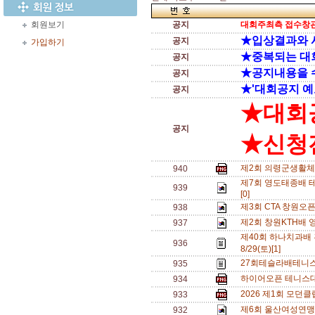
회원보기
공지
대회주최측 접수창관
★입상결과와 
공지
가입하기
★중복되는 대
공지
★공지내용을 
공지
★'대회공지 예
공지
★대회
공지
★신청전
제2회 의령군생활체
940
제7회 영도태종배 테
939
[0]
제3회 CTA 창원오
938
제2회 창원KTH배 
937
제40회 하나치과배
936
8/29(토)[1]
27회테슬라배테니스
935
하이어오픈 테니스대회
934
2026 제1회 모던
933
제6회 울산여성연맹 
932