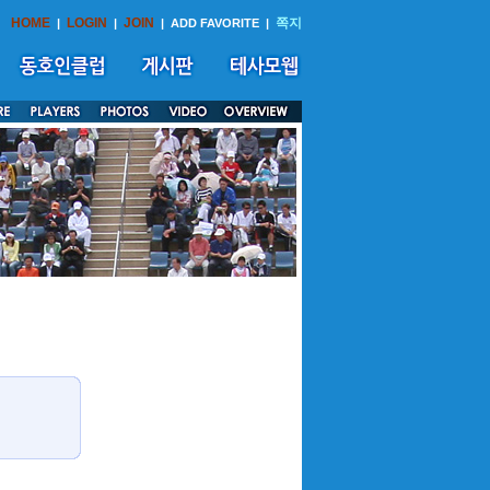
HOME
LOGIN
JOIN
쪽지
|
|
|
ADD FAVORITE
|