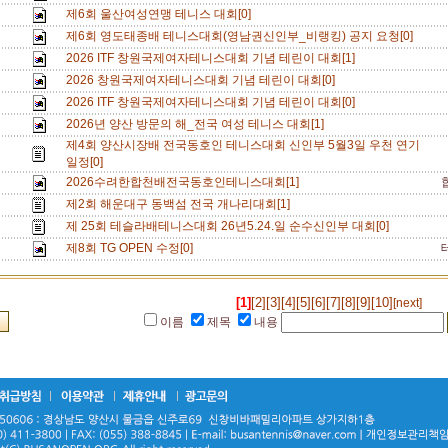
제6회 울산여성연맹 테니스 대회[0]
제6회 영도태종배 테니스대회(영남권신인부_비랭킹) 공지 요청[0]
2026 ITF 창원국제여자테니스대회 기념 테린이 대회[1]
2026 창원국제여자테니스대회 기념 테린이 대회[0]
2026 ITF 창원국제여자테니스대회 기념 테린이 대회[0]
2026년 양산 방문의 해_전국 여성 테니스 대회[1]
제4회 양산시장배 전국동호인 테니스대회 신인부 5월3일 우천 연기
일정[0]
2026수려한합천배전국동호인테니스대회[1]
제2회 해운대구 동백섬 전국 개나리대회[1]
제 25회 테슬라배테니스대회 26년5.24.일 순수신인부 대회[0]
제8회 TG OPEN 수정[0]
[1]
[2]
[3]
[4]
[5]
[6]
[7]
[8]
[9]
[10]
[next]
이름
제목
내용