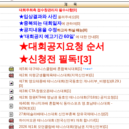
대회주최측 접수창관리자 필수사항[0]
★입상결과와 사진
올려주세요[0]
★중복되는 대회일자
에 관하여[0]
★공지내용을 수정
하고자 하실 때는[0]
★'대회공지 예고기간 60일'
에 대한 안내[0]
★대회공지요청 순서
★신청전 필독![3]
제5회 대구테니스클럽배 혼합복식대회[1]
제2회 의령군생활체육테니스대회(지역신인부)[1]
제7회 영도태종배 테니스대회(전국동호인 개나리부_비랭킹)(8.29.)
[0]
제3회 CTA 창원오픈테니스대회[1]
제2회 창원KTH배 영남권 동호인 테니스대회(7/18토) 공지요청[1]
제40회 하나치과배 혼합복식 동아스포츠 영.호남테니스대회 -
8/29(토)[1]
27회테슬라배테니스대회 신인부혼복 장유국제테니스장[2]
하이어오픈 테니스대회 (전국신인부) 개최 합니다![1]
2026 제1회 모던클럽배 테니스대회(영남권 지역신인부)[1]