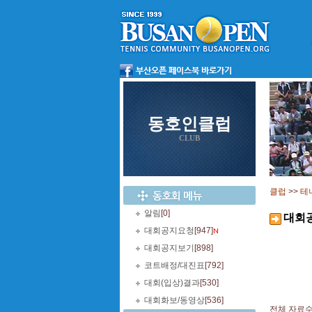
동호인클럽
CLUB
클럽
>>
테
알림
[0]
대회
대회공지요청
[947]
대회공지보기
[898]
코트배정/대진표
[792]
대회(입상)결과
[530]
대회화보/동영상
[536]
전체 자료수 