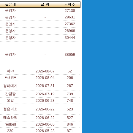
운영자
-
27138
운영자
-
29631
운영자
-
27362
운영자
-
26968
운영자
-
30444
운영자
-
38659
야야
2026-08-07
62
♥서영♥
2026-08-04
206
정패대기
2026-07-31
267
간담짱
2026-07-19
739
오달
2026-06-23
748
젊은미소
2026-06-22
523
테슬라짱
2026-06-22
527
redbell
2026-06-05
846
230
2026-05-23
871