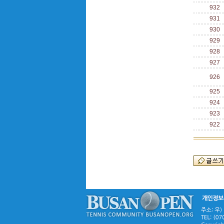
932
931
930
929
928
927
926
925
924
923
922