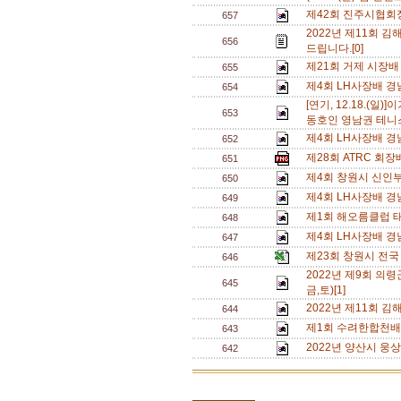
제42회 진주시협회
657
2022년 제11회 
656
드립니다.[0]
제21회 거제 시장배
655
제4회 LH사장배 경
654
[연기, 12.18.(
653
동호인 영남권 테니스
제4회 LH사장배 경
652
제28회 ATRC 회장
651
제4회 창원시 신인부
650
제4회 LH사장배 
649
제1회 해오름클럽 태
648
제4회 LH사장배 경
647
제23회 창원시 전국
646
2022년 제9회 의령
645
금,토)[1]
2022년 제11회 
644
제1회 수려한합천배
643
2022년 양산시 웅
642