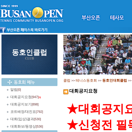
동호인클럽
CLUB
클럽
테니스동호회
동호인대회클럽
>>
>>
>
알림
[0]
대회공지요청
대회공지요청
[947]
대회공지보기
[898]
★대회공지요
코트배정/대진표
[792]
대회(입상)결과
[530]
★신청전 필
대회화보/동영상
[536]