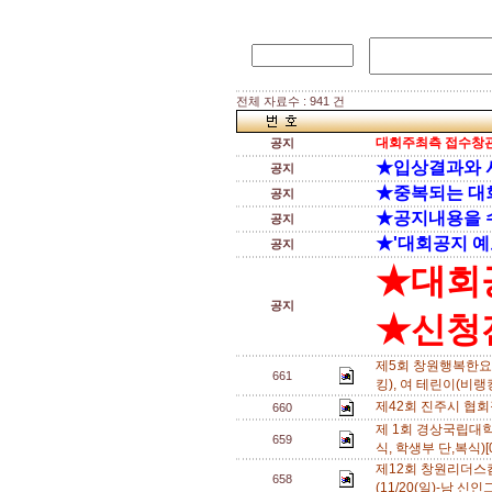
전체 자료수 : 941 건
대회주최측 접수창관
공지
★입상결과와 
공지
★중복되는 대
공지
★공지내용을 
공지
★'대회공지 예
공지
★대회
공지
★신청전
제5회 창원행복한요양
661
킹), 여 테린이(비랭킹
제42회 진주시 협
660
제 1회 경상국립대학
659
식, 학생부 단,복식)[
제12회 창원리더
658
(11/20(일)-남 신인