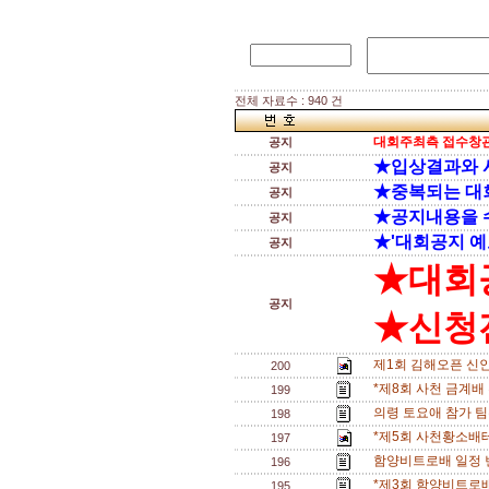
전체 자료수 : 940 건
대회주최측 접수창관
공지
★입상결과와 
공지
★중복되는 대
공지
★공지내용을 
공지
★'대회공지 예
공지
★대회
공지
★신청전
제1회 김해오픈 신
200
*제8회 사천 금계배
199
의령 토요애 참가 팀수
198
*제5회 사천황소배
197
함양비트로배 일정 변경
196
*제3회 함양비트로배
195