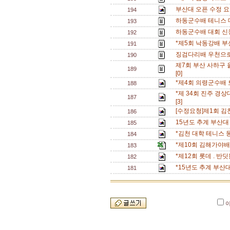
부산대 오픈 수정 
194
하동군수배 테니스 
193
하동군수배 대회 신청
192
*제5회 낙동강배 부
191
징검다리배 우천으로
190
제7회 부산 사하구
189
[0]
*제4회 의령군수배 
188
*제 34회 진주 경상
187
[3]
[수정요청]제1회 
186
15년도 추계 부산대
185
*김천 대학 테니스 
184
*제10회 김해가야
183
*제12회 롯데 . 
182
*15년도 추계 부산
181