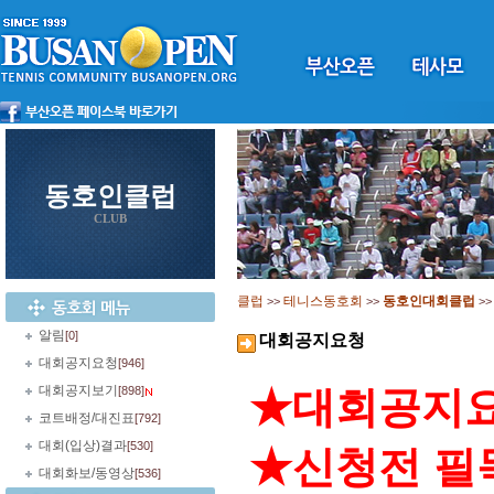
동호인클럽
CLUB
클럽
테니스동호회
동호인대회클럽
>>
>>
>
알림
[0]
대회공지요청
대회공지요청
[946]
대회공지보기
[898]
★대회공지요
코트배정/대진표
[792]
대회(입상)결과
[530]
★신청전 필
대회화보/동영상
[536]