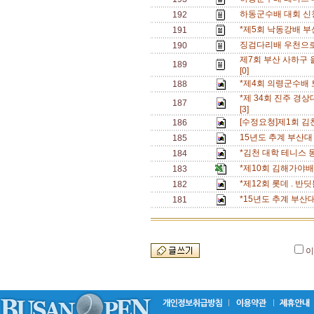
하동군수배 대회 신청
192
*제5회 낙동강배 부
191
징검다리배 우천으로
190
제7회 부산 사하구
189
[0]
*제4회 의령군수배 
188
*제 34회 진주 경상
187
[3]
[수정요청]제1회 
186
15년도 추계 부산대
185
*김천 대학 테니스 
184
*제10회 김해가야
183
*제12회 롯데 . 
182
*15년도 추계 부산
181