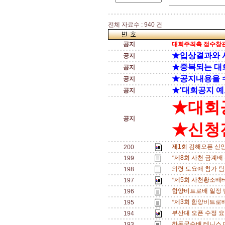
전체 자료수 : 940 건
공지
대회주최측 접수창관
★입상결과와 
공지
★중복되는 대
공지
★공지내용을 
공지
★'대회공지 예
공지
★대회
공지
★신청전
제1회 김해오픈 신
200
*제8회 사천 금계배
199
의령 토요애 참가 팀수
198
*제5회 사천황소배
197
함양비트로배 일정 변경
196
*제3회 함양비트로배
195
부산대 오픈 수정 
194
하동군수배 테니스 
193