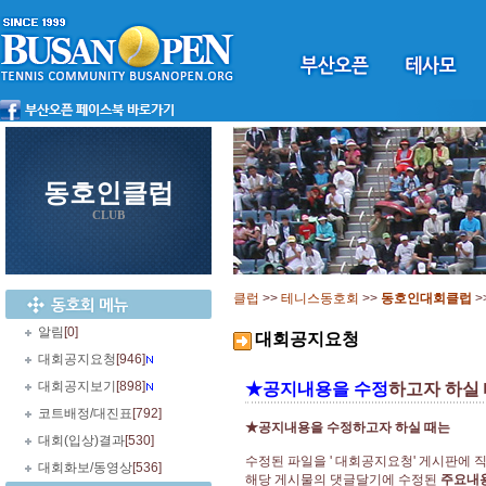
동호인클럽
CLUB
클럽
>>
테니스동호회
>>
동호인대회클럽
>
알림
[0]
대회공지요청
대회공지요청
[946]
대회공지보기
[898]
★공지내용을 수정
하고자 하실
코트배정/대진표
[792]
★공지내용을 수정하고자 하실 때는
대회(입상)결과
[530]
수정된 파일을 ' 대회공지요청' 게시판에 
대회화보/동영상
[536]
해당 게시물의 댓글달기에 수정된
주요내용