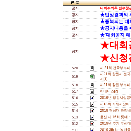
공지
대회주최측 접수창관
★입상결과와 
공지
★중복되는 대
공지
★공지내용을 
공지
★'대회공지 예
공지
★대회
공지
★신청전
제 21회 전국부부테
520
제21회 창원시 전
519
지[1]
제21회 창원 부부테
518
이테니스[2]
517
2019년 창원시설공단
516
제18회 거제시장배
515
2019 경남대 총장
514
울산 제 16회 롯데
513
2019년 추계 부산
512
2019 3th kim'
511