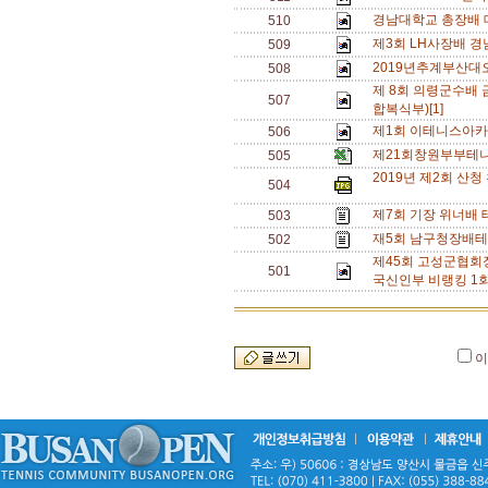
경남대학교 총장배 
510
제3회 LH사장배 
509
2019년추계부산대
508
제 8회 의령군수배
507
합복식부)[1]
제1회 이테니스아카
506
제21회창원부부테
505
2019년 제2회 산
504
제7회 기장 위너배 
503
재5회 남구청장배테니
502
제45회 고성군협회
501
국신인부 비랭킹 1회