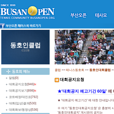
동호인클럽
CLUB
클럽
>>
테니스동호회
>>
동호인대회클럽
>
알림
[0]
대회공지요청
대회공지요청
[946]
대회공지보기
[898]
★'대회공지 예고기간 60일'
에 
코트배정/대진표
[792]
★ '대회공지 예고기간' 에 대한 안내입니다
대회(입상)결과
[530]
※ 여기 "동호인대회공지요청' 은 충분히 
대회화보/동영상
[536]
'동호인대회공지' 게시판의 공지는