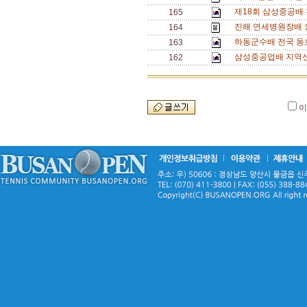
제18회 삼성중공배
165
진해 연세병원장배 요
164
하동군수배 전국 동호
163
삼성중공업배 지역신
162