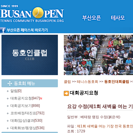
동호인클럽
CLUB
클럽
>>
테니스동호회
>>
동호인대회클럽
>
알림
[0]
대회공지요청
대회공지요청
[947]
대회공지보기
[898]
요강 수정(제1회 새벽을 여는 
코트배정/대진표
[792]
일반부 : 베테랑 랭킹 수정(붉은색)
대회(입상)결과
[530]
파일 :
제1회 새벽을 여는 기장 전국 동호인
대회화보/동영상
[536]
조회 : 1729