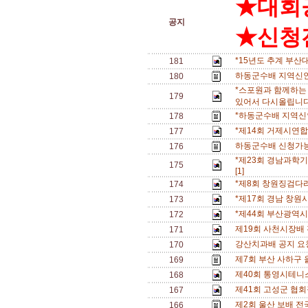
★대회
공지
★신청전
*15년도 추계 부산
181
하동군수배 지역신인
180
*스포원과 함께하는
179
있어서 다시올립니다.
*하동군수배 지역신
178
*제14회 거제시연
177
하동군수배 신청가능
176
*제23회 경남과학기
175
[1]
*제8회 창원징검다
174
*제17회 경남 창원
173
*제44회 부산광역
172
제19회 사천시장배
171
강산치과배 공지 요청(
170
제7회 부산 사하구 
169
제40회 통영시테니
168
제41회 고성군 협회
167
제2회 울산 보배 전
166