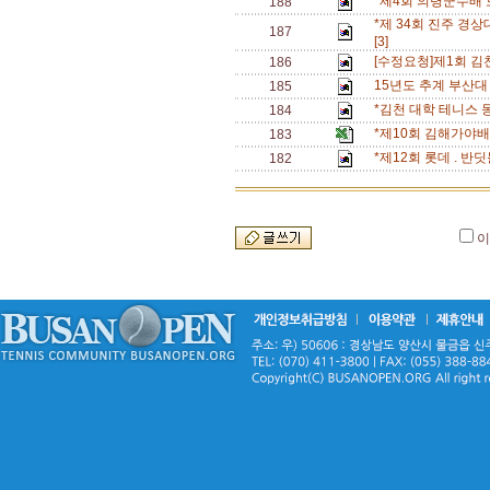
*제4회 의령군수배 
188
*제 34회 진주 경상
187
[3]
[수정요청]제1회 
186
15년도 추계 부산대
185
*김천 대학 테니스 
184
*제10회 김해가야
183
*제12회 롯데 . 
182