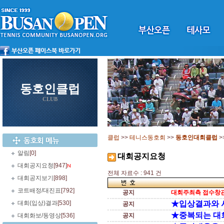
동호인클럽
CLUB
클럽
>>
테니스동호회
>>
동호인대회클럽
>
알림
[0]
대회공지요청
대회공지요청
[947]
전체 자료수 : 941 건
대회공지보기
[898]
코트배정/대진표
[792]
공지
대회주최측 접수창관
대회(입상)결과
[530]
★입상결과와 
공지
★중복되는 대
대회화보/동영상
[536]
공지