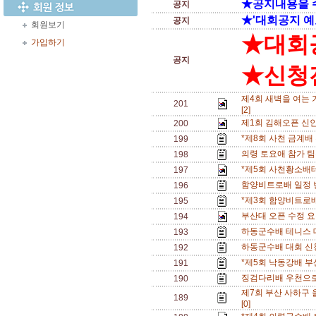
★공지내용을 
공지
★'대회공지 예
공지
회원보기
★대회
가입하기
공지
★신청전
제4회 새벽을 여는 
201
[2]
제1회 김해오픈 신
200
*제8회 사천 금계배
199
의령 토요애 참가 팀수
198
*제5회 사천황소배
197
함양비트로배 일정 변경
196
*제3회 함양비트로배
195
부산대 오픈 수정 
194
하동군수배 테니스 
193
하동군수배 대회 신청
192
*제5회 낙동강배 부
191
징검다리배 우천으로
190
제7회 부산 사하구
189
[0]