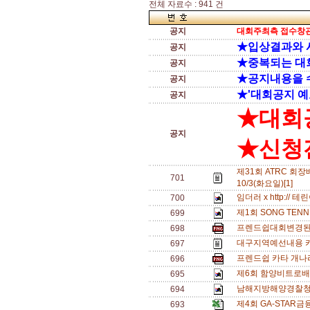
전체 자료수 : 941 건
공지
대회주최측 접수창관
★입상결과와 
공지
★중복되는 대
공지
★공지내용을 
공지
★'대회공지 예
공지
★대회
공지
★신청전
제31회 ATRC 회
701
10/3(화요일)[1]
임더러 x http://
700
제1회 SONG TEN
699
프렌드쉽대회변경된
698
대구지역예선내용 카
697
프렌드쉽 카타 개나
696
제6회 함양비트로배
695
남해지방해양경찰청장배
694
제4회 GA-STA
693