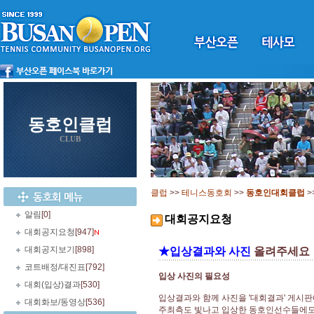
동호인클럽
CLUB
클럽
>>
테니스동호회
>>
동호인대회클럽
>
알림
[0]
대회공지요청
대회공지요청
[947]
대회공지보기
[898]
★입상결과와 사진
올려주세요
코트배정/대진표
[792]
입상 사진의 필요성
대회(입상)결과
[530]
입상결과와 함께 사진을 '대회결과' 게시
대회화보/동영상
[536]
주최측도 빛나고 입상한 동호인선수들에