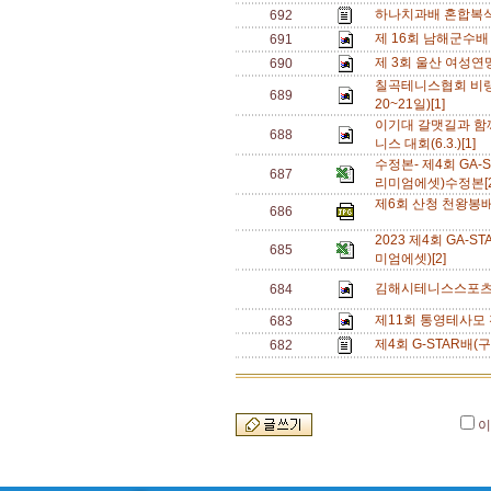
하나치과배 혼합복식 A
692
제 16회 남해군수배
691
제 3회 울산 여성연
690
칠곡테니스협회 비랭킹
689
20~21일)[1]
이기대 갈맷길과 함
688
니스 대회(6.3.)[1]
수정본- 제4회 GA
687
리미엄에셋)수정본[
제6회 산청 천왕봉배
686
2023 제4회 GA
685
미엄에셋)[2]
김해시테니스스포츠
684
제11회 통영테사모
683
제4회 G-STAR배
682