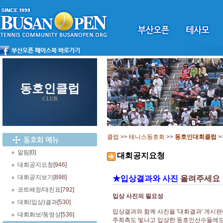
동호인클럽
CLUB
클럽
>>
테니스동호회
>>
동호인대회클럽
>
알림
[0]
대회공지요청
대회공지요청
[946]
대회공지보기
[898]
★입상결과와 사진
올려주세요
코트배정/대진표
[792]
입상 사진의 필요성
대회(입상)결과
[530]
입상결과와 함께 사진을 '대회결과' 게시
대회화보/동영상
[536]
주최측도 빛나고 입상한 동호인선수들에