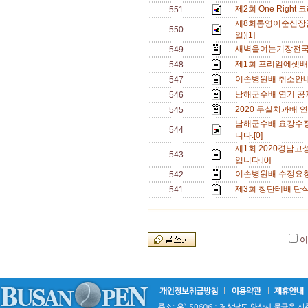
제2회 One Righ
551
제8회통영이순신장군
550
일)[1]
새벽을여는기장전국대
549
제1회 프리엄에셋배
548
이손병원배 취소안내
547
남해군수배 연기 공지
546
2020 두실치과배 연
545
남해군수배 요강수정
544
니다.[0]
제1회 2020경남
543
입니다.[0]
이손병원배 수정요청 
542
제3회 창단테배 단
541