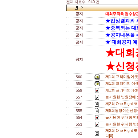
전체 자료수 : 940 건
공지
대회주최측 접수창관
★입상결과와 
공지
★중복되는 대
공지
★공지내용을 
공지
★'대회공지 예
공지
★대회
공지
★신청전
제1회 프리미엄에셋 
560
제1회 프리미엄 에셋
559
제1회 프리미엄에셋
558
늘시원한 병원장배 
557
제2회 One Righ
556
제8회통영이순신장
555
늘시원한 위대항 병
554
늘시원한 위대항 병
553
제2회 One Righ
552
다[0]