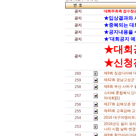
공지
대회주최측 접수창관
★입상결과와 
공지
★중복되는 대
공지
★공지내용을 
공지
★'대회공지 예
공지
★대회
공지
★신청전
제9회 징검다리배 
260
제42회 경남고성군
259
제8회 부산 사하구 
258
스타배 혼합복식.단
257
차대회][1]
제27회 김해오픈 영남
256
제45회 교육감배 교
255
2016 대구여명비트
254
2016년도 씰리 코리
253
나리 시합 날짜 변경 
제9회 함안아라가야
252