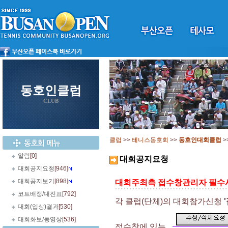
동호인클럽
CLUB
클럽
>>
테니스동호회
>>
동호인대회클럽
>
알림
[0]
대회공지요청
대회공지요청
[946]
대회공지보기
[898]
대회주최측 접수창관리자 필수
코트배정/대진표
[792]
각 클럽(단체)의 대회참가신청
대회(입상)결과
[530]
대회화보/동영상
[536]
접수창에 있는