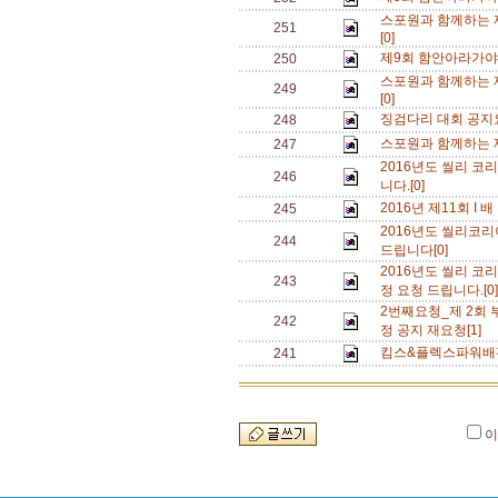
스포원과 함께하는 
251
[0]
제9회 함안아라가야
250
스포원과 함께하는 
249
[0]
징검다리 대회 공지
248
스포원과 함께하는 
247
2016년도 씰리 코리
246
니다.[0]
2016년 제11회 I 
245
2016년도 씰리코리
244
드립니다[0]
2016년도 씰리 코리아
243
정 요청 드립니다.[0
2번째요청_제 2회
242
정 공지 재요청[1]
킴스&플렉스파워배전
241