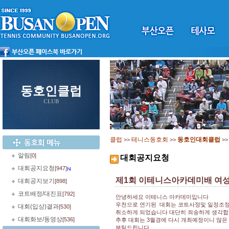
동호인클럽
CLUB
클럽
테니스동호회
동호인대회클럽
>>
>>
>
알림
[0]
대회공지요청
대회공지요청
[947]
제1회 이테니스아카데미배 여성
대회공지보기
[898]
코트배정/대진표
[792]
안녕하세요 이테니스 아카데미입니다
우천으로 연기된 대회는 코트사정및 일정조
대회(입상)결과
[530]
취소하게 되었습니다 대단히 죄송하게 생각
대회화보/동영상
[536]
추후 대회는 3월경에 다시 개최예정이니 많은
부틱드립니다