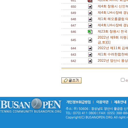
제28회 ATRC 회장
651
제4회 창원시 신인부
650
제4회 LH사장배 
649
제1회 해오름클럽 태
648
제4회 LH사장배 경
647
제23회 창원시 전국
646
2022년 제9회 의령
645
금,토)[1]
2022년 제11회 
644
제1회 수려한합천배
643
2022년 양산시 웅
642