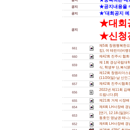
공지
★공지내용을 
공지
★'대회공지 예
공지
★대회
공지
★신청전
제5회 창원행복한요양
661
킹), 여 테린이(비랭킹
제42회 진주시 협
660
제 1회 경상국립대학
659
식, 학생부 단,복식)[
제12회 창원리더
658
(11/20(일)-남 신인
제42회 진주시협회
657
2022년 제11회 
656
드립니다.[0]
제21회 거제 시장배
655
제4회 LH사장배 경
654
[연기, 12.18.(
653
동호인 영남권 테니스
제4회 LH사장배 경
652