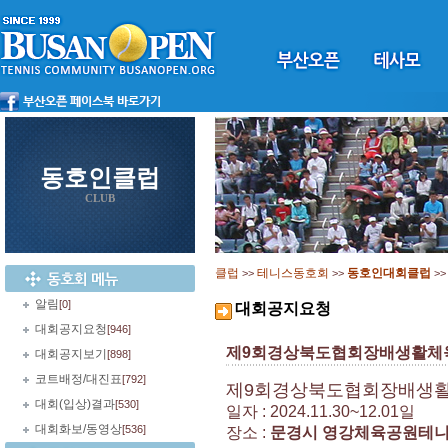
동호인클럽
CLUB
클럽
테니스동호회
동호인대회클럽
>>
>>
>
알림
[0]
대회공지요청
대회공지요청
[946]
제9회경상북도협회장배생활체
대회공지보기
[898]
코트배정/대진표
[792]
제9회경상북도협회장배생
대회(입상)결과
[530]
일자 : 2024.11.30~12.01일
대회화보/동영상
[536]
장소 :
문경시 영강체육공원테니