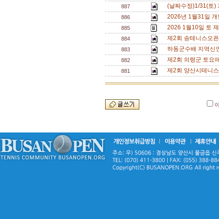
(날짜수정)1/31(
887
2026년 1월31일
886
2026 1월10일 토
885
제2회 송테니스오픈
884
하동군수배 지역신인
883
제2회 의령군 토요
882
제2회 양산시테니스
881