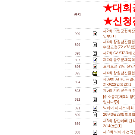
★대회
공지
★신청전
제2회 의령군협회장
900
인부)[1]
제4회 창원남산클
899
수정요청(72->78팀)
제7회 GA STAR배
898
제2회 울주군체육회
897
도계오픈 영남 신인부
896
제4회 창원남산클럽
895
제39회 ATRC 
894
회-3/22(일요일)[1]
제5회 기장군수배 전국
893
[취소공지]제3회 
892
립니다![0]
빅베어 테니스 대회 
891
26년3월28일토요
890
제3회 창단테배 단식
889
2/14(토))[1]
제 3회 빅베어 전국
888