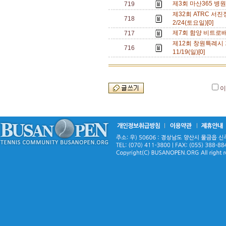
제3회 마산365 병원배
719
제32회 ATRC 서진
718
2/24(토요일)[0]
제7회 함양 비트로배 
717
제12회 창원특례시 가
716
11/19(일)[0]