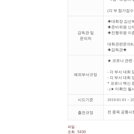
(각 부 참가접수
◈대회장 김선복 0
◈준비위원 신재현 
감독관 및
◈진행위원 이종업 
문의처
대회관련문의KATO
◈감독관◈
★ 코로나 관련
- 각 부서 대회
예외부서규정
- 각 부서 대
* 코로나 백신 
- (★ 미확인 
시드기준
2019-01-01 ~ 2
전 종목 공통사
출전규정
파일 :
조회 : 5430