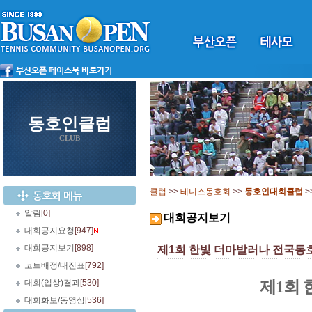
동호인클럽
CLUB
클럽
>>
테니스동호회
>>
동호인대회클럽
>
알림
[0]
대회공지보기
대회공지요청
[947]
대회공지보기
[898]
제1회 한빛 더마발러나 전국동호인테
코트배정/대진표
[792]
대회(입상)결과
[530]
제1회
대회화보/동영상
[536]