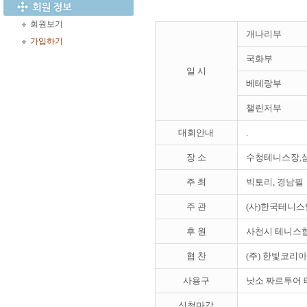
회원보기
개나리부
가입하기
국화부
일 시
베테랑부
챌린저부
대회안내
.
장 소
수청테니스장,
주 최
빅토리, 경남필
주 관
(사)한국테니스
후 원
사천시 테니스협
협 찬
(주) 한빛코리아
사용구
낫소 짜르투어
신청마감
.