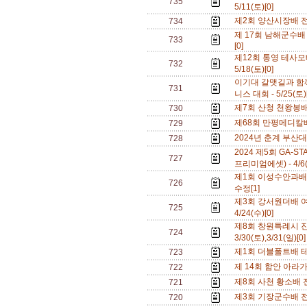
735
5/11(토)[0]
제2회 양산시장배 전국 
734
제 17회 남해군수배 
733
[0]
제12회 통영 테사모
732
5/18(토)[0]
이기대 갈맷길과 함
731
니스 대회 - 5/25(토)
제7회 산청 천왕봉배
730
제68회 만평메디칼배 
729
2024년 춘계 부산대학
728
2024 제5회 GA
727
프리미엄에셋) - 4/6(토
제1회 이성수안과배 전
726
수정[1]
제3회 강서원더배 여
725
4/24(수)[0]
제8회 창원특례시 
724
3/30(토),3/31(일)[0
제1회 더블폴트배 테니
723
제 14회 함안 아라가
722
제8회 사천 황소배 전
721
제3회 기장군수배 전국
720