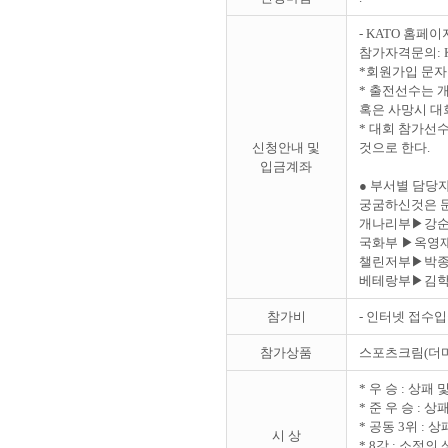
- KATO 홈페이지
참가자격문의: KA
*회원가입 문자문의
* 출전선수는 
혹은 사망시 대
* 대회 참가선
신청안내 및
것으로 한다.
입금계좌
● 부서별 담당
궁굼하신것은 문
개나리부▶강순자 01
국화부 ▶옥영재 01
챌린저부▶박종민 01
베테랑부▶김학용 0
참가비
- 인터넷 접수입
참가상품
스포츠크림(더마
* 우 승 : 상패 
* 준 우 승 : 상
* 공동 3위 : 
시 상
* 8강 : 소정의