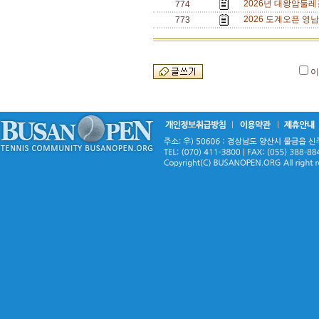
2026년 대왕암둘레
774
2026 도계오픈 영남
773