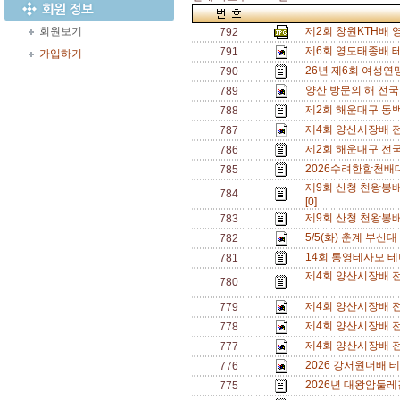
회원보기
제2회 창원KTH배
792
제6회 영도태종배 
791
가입하기
26년 제6회 여성연맹
790
양산 방문의 해 전
789
제2회 해운대구 동
788
제4회 양산시장배 
787
제2회 해운대구 전
786
2026수려한합천배대
785
제9회 산청 천왕봉
784
[0]
제9회 산청 천왕봉
783
5/5(화) 춘계 부산대
782
14회 통영테사모 테
781
제4회 양산시장배 전
780
제4회 양산시장배 전
779
제4회 양산시장배 
778
제4회 양산시장배 전
777
2026 강서원더배 
776
2026년 대왕암둘레
775