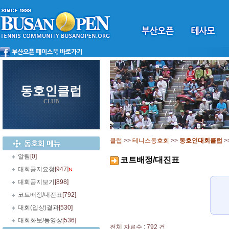
동호인클럽
CLUB
클럽
>>
테니스동호회
>>
동호인대회클럽
>
알림
[0]
코트배정/대진표
대회공지요청
[947]
대회공지보기
[898]
코트배정/대진표
[792]
대회(입상)결과
[530]
대회화보/동영상
[536]
전체 자료수 : 792 건