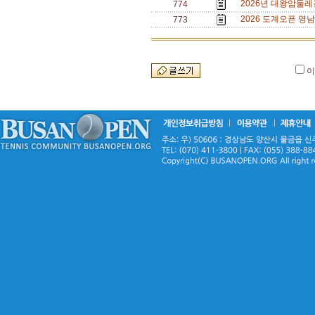
2026년 대왕암둘레
774
2026 도계오픈 영남
773