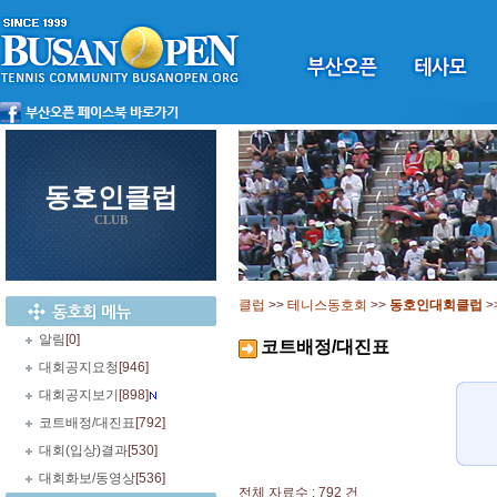
동호인클럽
CLUB
클럽
>>
테니스동호회
>>
동호인대회클럽
>
알림
[0]
코트배정/대진표
대회공지요청
[946]
대회공지보기
[898]
코트배정/대진표
[792]
대회(입상)결과
[530]
대회화보/동영상
[536]
전체 자료수 : 792 건