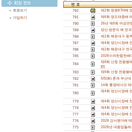
회원보기
제2회 창원KTH배
792
제6회 영도태종배 
791
가입하기
26년 제6회 여성연맹
790
양산 방문의 해 전
789
제2회 해운대구 동
788
제4회 양산시장배 
787
제2회 해운대구 전
786
2026수려한합천배대
785
제9회 산청 천왕봉
784
[0]
제9회 산청 천왕봉
783
5/5(화) 춘계 부산대
782
14회 통영테사모 테
781
제4회 양산시장배 전
780
제4회 양산시장배 전
779
제4회 양산시장배 
778
제4회 양산시장배 전
777
2026 강서원더배 
776
2026년 대왕암둘레
775