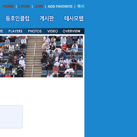
HOME
LOGIN
JOIN
쪽지
|
|
|
ADD FAVORITE
|