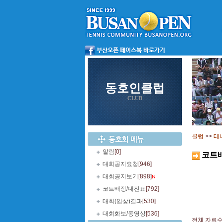
동호인클럽
CLUB
클럽
>>
테
알림
[0]
코트
대회공지요청
[946]
대회공지보기
[898]
코트배정/대진표
[792]
대회(입상)결과
[530]
대회화보/동영상
[536]
전체 자료수 