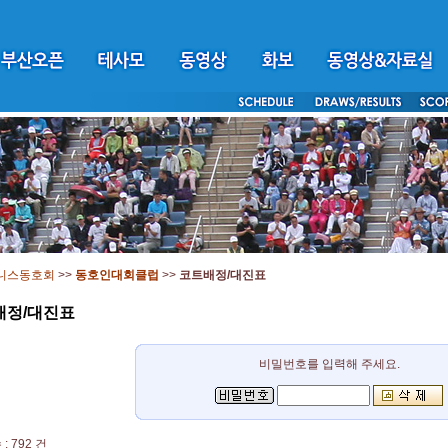
니스동호회
>>
동호인대회클럽
>>
코트배정/대진표
배정/대진표
비밀번호를 입력해 주세요.
: 792 건