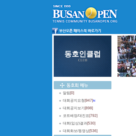
동호인클럽
CLUB
알림
[0]
대회공지요청
[947]
대회공지보기
[898]
코트배정/대진표
[792]
대회(입상)결과
[530]
대회화보/동영상
[536]