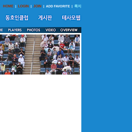
HOME
LOGIN
JOIN
쪽지
|
|
|
ADD FAVORITE
|