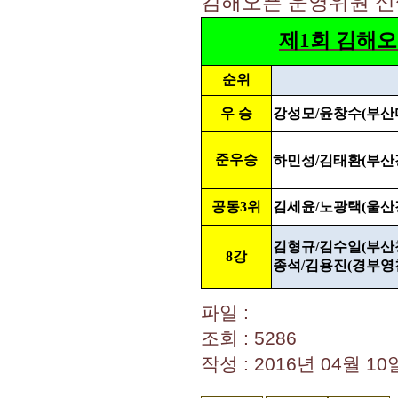
김해오픈 운영위원 신
제1회 김해오
순위
우 승
강성모/윤창수(부산
준우승
하민성/김태환(부산
공동3위
김세윤/노광택(울산강
김형규/김수일(부산
8강
종석/김용진(경부영
파일 :
조회 : 5286
작성 : 2016년 04월 10일