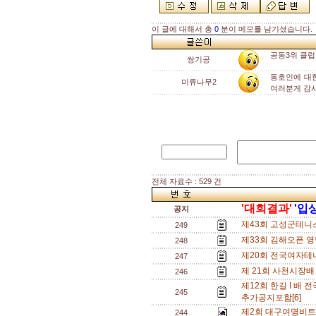
이 글에 대해서 총
0
분이 메모를 남기셨습니다.
공동3위 클럽
쌍기공
동호인에 대
미류나무2
여러분게 감사
전체 자료수 : 529 건
'대회결과'
'입
공지
제43회 고성군테니스
249
제33회 김해오픈 영
248
제20회 전국여자테
247
제 21회 사천시장배
246
제12회 한길 I 배 전
245
추가공지포함[6]
제2회 대구여명비트
244