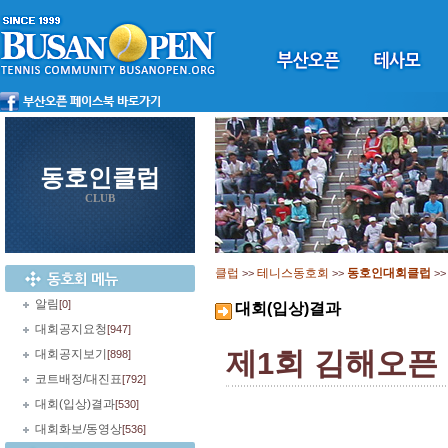
동호인클럽
CLUB
클럽
테니스동호회
동호인대회클럽
>>
>>
>
알림
[0]
대회(입상)결과
대회공지요청
[947]
제1회 김해오픈
대회공지보기
[898]
코트배정/대진표
[792]
대회(입상)결과
[530]
대회화보/동영상
[536]