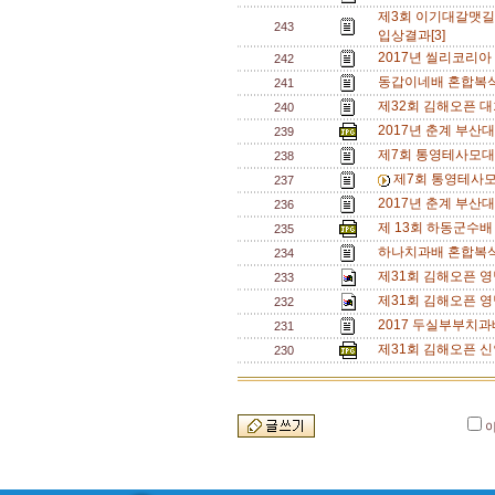
제3회 이기대갈맷길
243
입상결과[3]
2017년 씰리코리아 
242
동갑이네배 혼합복식 
241
제32회 김해오픈 대회 
240
2017년 춘계 부산대
239
제7회 통영테사모대
238
제7회 통영테사모
237
2017년 춘계 부산대
236
제 13회 하동군수배
235
하나치과배 혼합복식 
234
제31회 김해오픈 
233
제31회 김해오픈 
232
2017 두실부부치과
231
제31회 김해오픈 신
230