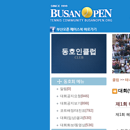
동호인클럽
CLUB
클럽
>>
테
알림
[0]
대회(
대회공지요청
[946]
대회공지보기
[898]
제1회
코트배정/대진표
[792]
제1회 
대회(입상)결과
[530]
대회화보/동영상
[536]