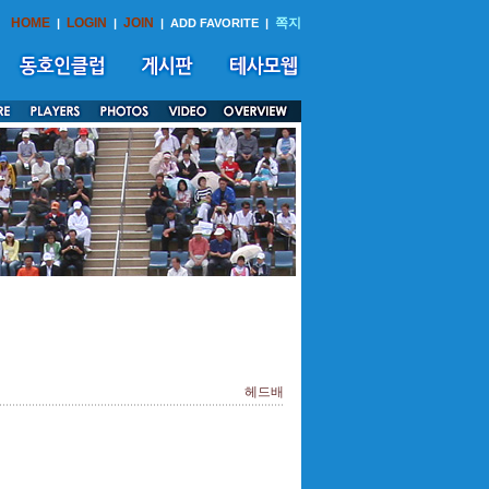
HOME
LOGIN
JOIN
쪽지
|
|
|
ADD FAVORITE
|
헤드배