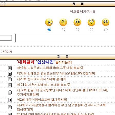
메모를 남겨주세요.
: 529 건
'대회결과'
'입상사진'
올리기는[0]
제43회 고성군테니스협회장배(11/5)대회 결과[0]
제33회 김해오픈 영남권신인부 테니스대회(10/29)결과[0]
제20회 전국여자테니스대회 결과[0]
제 21회 사천시장배 테니스대회 결과[0]
제12회 한길 I 배 전국동호인 테니스대회 신인부 결과 (2017.10.14),
추가공지포함[6]
제2회 대구여명비트로배 결과공지[0]
제3회 이기대갈맷길과 함께하는 부산 남구청장배 전국테니스대회
입상결과[3]
2017년 씰리코리아 OPEN 전국 동호인 대회 입상 결과[0]