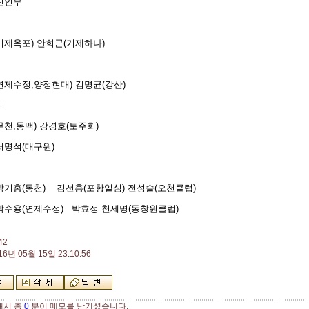
신인부
거제옥포) 안희군(거제하나)
연제수정,양정현대) 김명균(강산)
위
무천,동맥) 강경호(토주회)
서명석(대구원)
박기홍(동천) 김선홍(포항일심) 전성술(오천클럽)
박수용(연제수정) 박효정 천세명(동창원클럽)
42
16년 05월 15일 23:10:56
해서 총
0
분이 메모를 남기셨습니다.