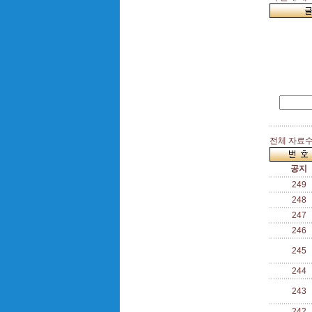
전체 자료수 
공지
249
248
247
246
245
244
243
242