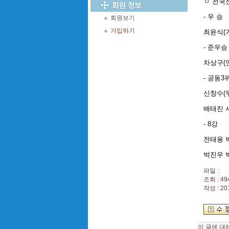
ㅇ 전국
- 우 승
회원보기
가입하기
최윤식(
- 준우승
차상구(
- 공동3
신창수(
배태진 
- 8강
전태용 
박진우 
파일 :
조회 : 49
작성 : 20
이 글에 대