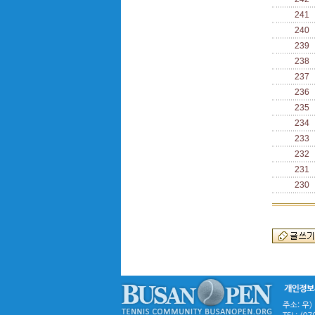
241
240
239
238
237
236
235
234
233
232
231
230