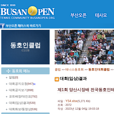
동호인클럽
CLUB
클럽
테니스동호회
동호인대회클럽
>>
>>
>
알림
[0]
대회(입상)결과
대회공지요청
[947]
제1회 양산시장배 전국동호인테
대회공지보기
[898]
코트배정/대진표
[792]
YS4.xlsx
파일 :
(5,271 Kb)
대회(입상)결과
[530]
조회 : 2072
작성 : 2023년 12월 04일 19:03:18
대회화보/동영상
[536]