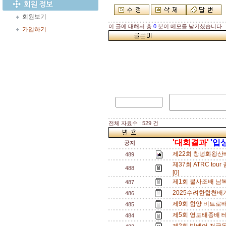
회원보기
이 글에 대해서 총
0
분이 메모를 남기셨습니다.
가입하기
전체 자료수 : 529 건
'대회결과'
'입
공지
제22회 창녕화왕산
489
제37회 ATRC t
488
[0]
제1회 불사조배 남
487
2025수려한합천배
486
제9회 함양 비트로배
485
제5회 영도태종배 테
484