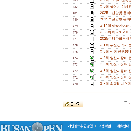
제2회 빅베어 전국동
483
제5회 울산시 여성
482
2025부산달빛 올빼
481
2025부산달빛 올
480
제15회 아라가야배 
479
제36회 하나치과배 
478
2025수려한합천배
477
제1회 부산광역시 동호
476
제8회 산청 천왕봉
475
제3회 양산시장배 
474
제3회 양산시장배 
473
제3회 양산시장배 
472
제3회 양산시장배 
471
제3회 의령테니스협
470