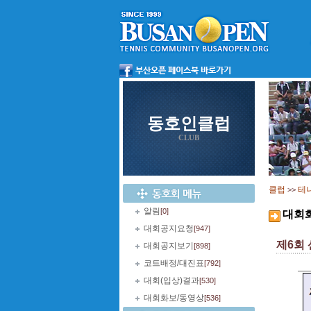
동호인클럽
CLUB
클럽
테
>>
알림
[0]
대회
대회공지요청
[947]
제6회
대회공지보기
[898]
코트배정/대진표
[792]
대회(입상)결과
[530]
대회화보/동영상
[536]