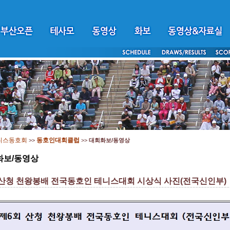
니스동호회
동호인대회클럽
>>
>>
대회화보/동영상
화보/동영상
 산청 천왕봉배 전국동호인 테니스대회 시상식 사진(전국신인부)