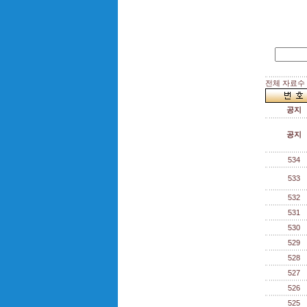
전체 자료수 :
공지
공지
534
533
532
531
530
529
528
527
526
525