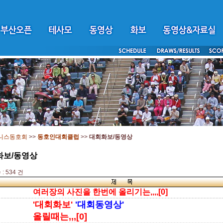
니스동호회
>>
동호인대회클럽
>>
대회화보/동영상
화보/동영상
: 534 건
여러장의 사진을 한번에 올리기는,,,,[0]
'대회화보'
'대회동영상'
올릴때는,,,[0]