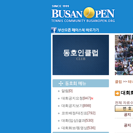
동호인클럽
CLUB
클럽
>>
테
알림
[0]
대회
대회공지요청
[947]
전체 자료수 
대회공지보기
[898]
코트배정/대진표
[792]
공지
대회(입상)결과
[530]
공지
대회화보/동영상
[536]